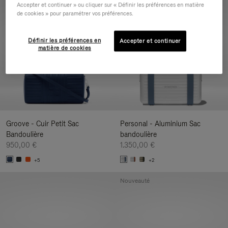
Accepter et continuer » ou cliquer sur « Définir les préférences en matière
Nouveauté
de cookies » pour paramétrer vos préférences.
Définir les préférences en
Accepter et continuer
matière de cookies
Groove - Cuir Petit Sac
Personal - Aluminium Sac
Bandoulière
bandoulière
950,00 €
1.350,00 €
+5
+2
Nouveauté