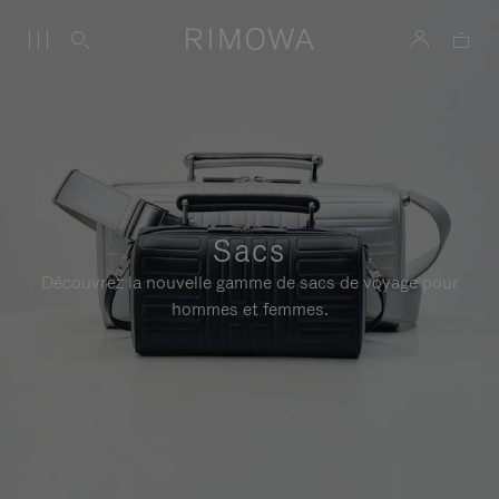
Sacs
Découvrez la nouvelle gamme de sacs de voyage pour
hommes et femmes.