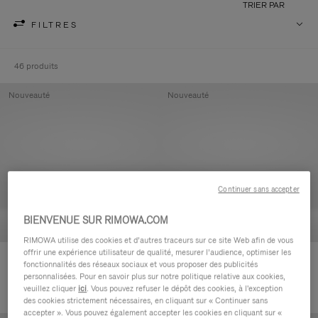
TRIER PAR
FILTRES
46 produits
Nouveauté
Nouveauté
Continuer sans accepter
BIENVENUE SUR RIMOWA.COM
RIMOWA utilise des cookies et d’autres traceurs sur ce site Web afin de vous
offrir une expérience utilisateur de qualité, mesurer l’audience, optimiser les
Groove - Cuir Pochette zippée
Groove - Cuir Pochette zippée
fonctionnalités des réseaux sociaux et vous proposer des publicités
420,00 €
420,00 €
personnalisées. Pour en savoir plus sur notre politique relative aux cookies,
veuillez cliquer
ici
. Vous pouvez refuser le dépôt des cookies, à l'exception
des cookies strictement nécessaires, en cliquant sur « Continuer sans
accepter ». Vous pouvez également accepter les cookies en cliquant sur «