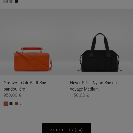
Groove - Cuir Petit Sac
Never Still - Nylon Sac de
bandoulière
voyage Medium
950,00 €
1.150,00 €
+5
VOIR PLUS (34)