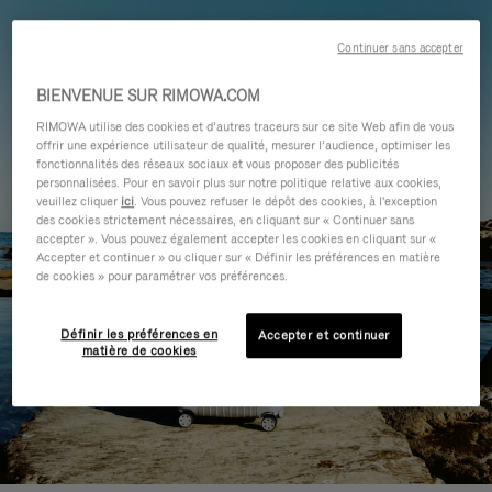
Continuer sans accepter
BIENVENUE SUR RIMOWA.COM
RIMOWA utilise des cookies et d’autres traceurs sur ce site Web afin de vous
offrir une expérience utilisateur de qualité, mesurer l’audience, optimiser les
fonctionnalités des réseaux sociaux et vous proposer des publicités
personnalisées. Pour en savoir plus sur notre politique relative aux cookies,
veuillez cliquer
ici
. Vous pouvez refuser le dépôt des cookies, à l'exception
des cookies strictement nécessaires, en cliquant sur « Continuer sans
accepter ». Vous pouvez également accepter les cookies en cliquant sur «
Accepter et continuer » ou cliquer sur « Définir les préférences en matière
de cookies » pour paramétrer vos préférences.
Définir les préférences en
Accepter et continuer
matière de cookies