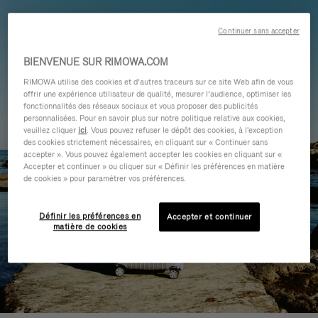
Continuer sans accepter
BIENVENUE SUR RIMOWA.COM
RIMOWA utilise des cookies et d’autres traceurs sur ce site Web afin de vous
offrir une expérience utilisateur de qualité, mesurer l’audience, optimiser les
fonctionnalités des réseaux sociaux et vous proposer des publicités
personnalisées. Pour en savoir plus sur notre politique relative aux cookies,
veuillez cliquer
ici
. Vous pouvez refuser le dépôt des cookies, à l'exception
des cookies strictement nécessaires, en cliquant sur « Continuer sans
accepter ». Vous pouvez également accepter les cookies en cliquant sur «
Accepter et continuer » ou cliquer sur « Définir les préférences en matière
de cookies » pour paramétrer vos préférences.
Définir les préférences en
Accepter et continuer
matière de cookies