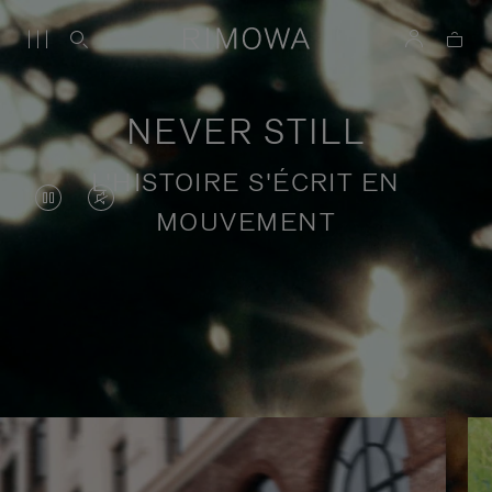
NEVER STILL
L'HISTOIRE S'ÉCRIT EN
LA
LE
MOUVEMENT
VIDÉO
SON
EST
DE
EN
LA
Récits de voyage en quête de sens
PAUSE,
VIDÉO
VEUILLEZ
EST
APPUYER
DÉSACTIVÉ.