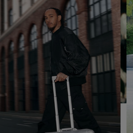
SUR
VEUILLEZ
POUR
CLIQUER
LA
POUR
LIRE
RÉACTIVER
LE
SON