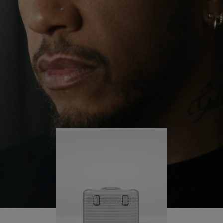
il continue de se lancer des défis et ainsi d'en
APPUYER
DÉSACTIVÉ.
apprendre plus sur lui-même.
SUR
VEUILLEZ
POUR
CLIQUER
Sa valise RIMOWA Original Pilot l'accompagne à
chaque étape de son parcours et chacune de ses
LA
POUR
marques raconte une histoire sur les lieux qu'il a
LIRE
RÉACTIVER
visités et ce qu'il a accompli.
LE
SON