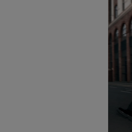
POUR
CLIQUER
LA
POUR
LIRE
RÉACTIVER
LE
SON