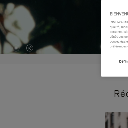
BIENVEN
RIMOWA utilis
qualité, mesu
personnalisée
dépôt des co
pouvez égale
préférences 
LA
LE
VIDÉO
SON
Défin
EST
DE
EN
LA
Réc
PAUSE,
VIDÉO
VEUILLEZ
EST
APPUYER
DÉSACTIVÉ.
SUR
VEUILLEZ