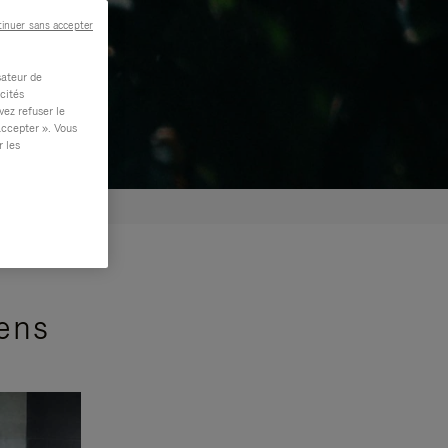
inuer sans accepter
sateur de
cités
vez refuser le
accepter ». Vous
r les
sens