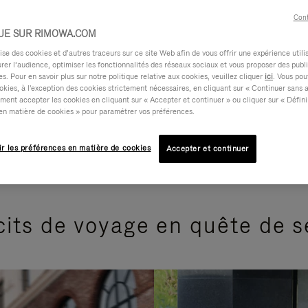
Cont
UE SUR RIMOWA.COM
e des cookies et d’autres traceurs sur ce site Web afin de vous offrir une expérience utili
rer l’audience, optimiser les fonctionnalités des réseaux sociaux et vous proposer des publi
s. Pour en savoir plus sur notre politique relative aux cookies, veuillez cliquer
ici
. Vous pou
okies, à l'exception des cookies strictement nécessaires, en cliquant sur « Continuer sans 
ment accepter les cookies en cliquant sur « Accepter et continuer » ou cliquer sur « Défini
en matière de cookies » pour paramétrer vos préférences.
ir les préférences en matière de cookies
Accepter et continuer
its de voyage en quête de 