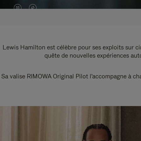
LA
LE
VIDÉO
SON
EST
DE
EN
LA
Lewis Hamilton est célèbre pour ses exploits sur cir
quête de nouvelles expériences autou
PAUSE,
VIDÉO
VEUILLEZ
EST
Sa valise RIMOWA Original Pilot l'accompagne à chaq
APPUYER
DÉSACTIVÉ.
SUR
VEUILLEZ
POUR
CLIQUER
LA
POUR
LIRE
RÉACTIVER
LE