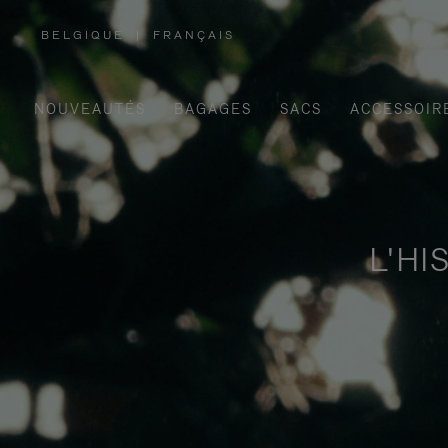
BELGIQUE
|
FRANÇAIS
,
SÉLECTIONNEZ
VOTRE
RÉGION
NOUVEAUTÉS
BAGAGES
SACS
ACCESSOIR
L'HI