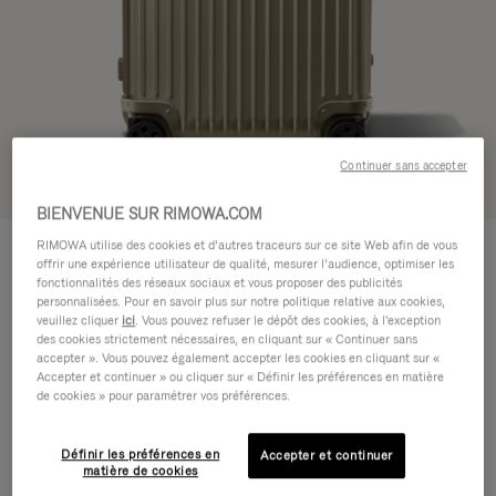
Continuer sans accepter
Voir en 3D
BIENVENUE SUR RIMOWA.COM
ORIGINAL
RIMOWA utilise des cookies et d’autres traceurs sur ce site Web afin de vous
1.950,00 €
Trunk Plus
offrir une expérience utilisateur de qualité, mesurer l’audience, optimiser les
fonctionnalités des réseaux sociaux et vous proposer des publicités
Guide des tailles
personnalisées. Pour en savoir plus sur notre politique relative aux cookies,
veuillez cliquer
ici
. Vous pouvez refuser le dépôt des cookies, à l'exception
Trunk Plus
des cookies strictement nécessaires, en cliquant sur « Continuer sans
80 x 44 x 37 cm
Taille
accepter ». Vous pouvez également accepter les cookies en cliquant sur «
Accepter et continuer » ou cliquer sur « Définir les préférences en matière
Couleur
Titanium
de cookies » pour paramétrer vos préférences.
Définir les préférences en
Accepter et continuer
matière de cookies