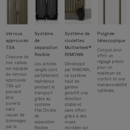
Verrous
Système
Système de
Poignée
approuvés
de
roulettes
télescopique
TSA
séparation
Multiwheel®
Conçue pour
flexible
RIMOWA
offrir un
Chacune de
réglage précis
nos valises
Les articles
Développé
pour un
est équipée
rangés sont
par RIMOWA,
maximum de
de verrous
parfaitement
ce système
confort et une
approuvés
maintenus
haut de
manœuvrabilité
TSA qui
pendant le
gamme
optimale.
peuvent
transport
garantit une
être
grâce au
direction
ouverts
système
stable et
sans
Flex Divider
sans effort
causer de
de
grâce à des
dommages
séparation
roues
par le
flexible
montées sur