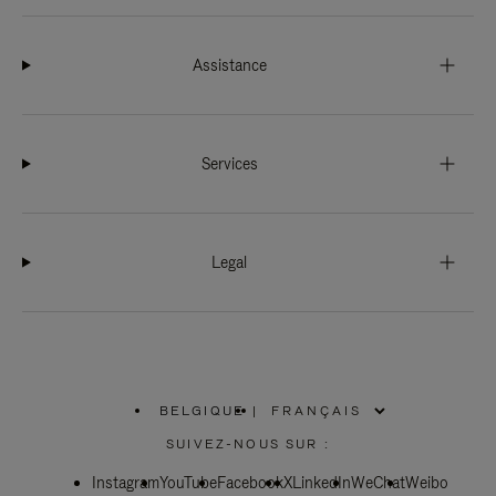
Assistance
Services
Legal
BELGIQUE
|
,
SÉLECTIONNEZ
SUIVEZ-NOUS SUR :
VOTRE
RÉGION
Instagram
YouTube
Facebook
X
LinkedIn
WeChat
Weibo