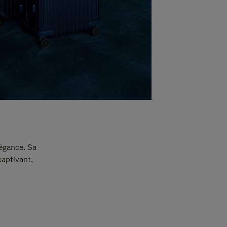
légance. Sa
captivant,