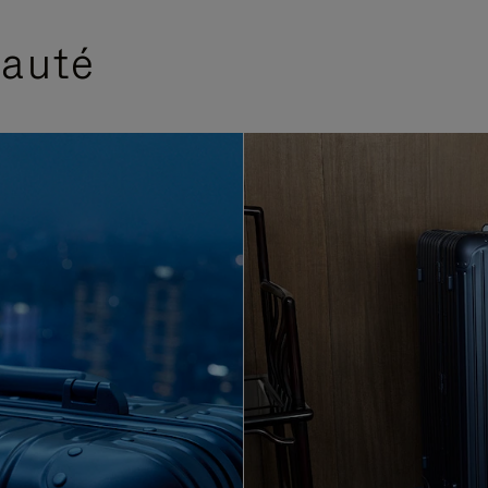
eauté