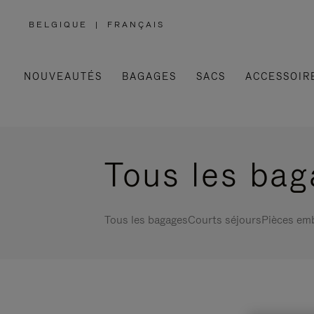
BELGIQUE
|
FRANÇAIS
,
SÉLECTIONNEZ
VOTRE
RÉGION
NOUVEAUTÉS
BAGAGES
SACS
ACCESSOIR
Tous les ba
Tous les bagages
Courts séjours
Pièces em