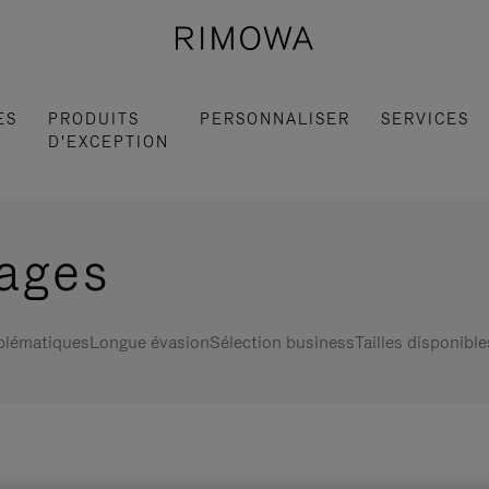
ES
PRODUITS
PERSONNALISER
SERVICES
D'EXCEPTION
gages
blématiques
Longue évasion
Sélection business
Tailles disponible