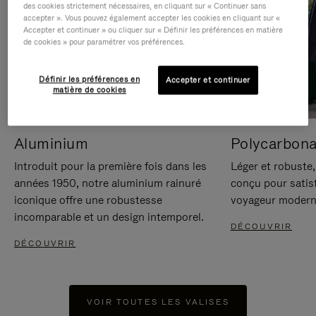
des cookies strictement nécessaires, en cliquant sur « Continuer sans
accepter ». Vous pouvez également accepter les cookies en cliquant sur «
Accepter et continuer » ou cliquer sur « Définir les préférences en matière
de cookies » pour paramétrer vos préférences.
Définir les préférences en
Accepter et continuer
matière de cookies
Aluminium
Polycarbona
Introduit pour la première fois dans les
Léger et robuste,
années 1950, notre aluminium rainuré
conçu pour satisf
iconique offre une robustesse
voyageur modern
incomparable et un design intemporel.
DÉCOUVRIR
DÉCOUVRIR
VOIR TOUTES LES VALISES