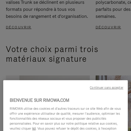
valises Trunk se déclinent en plusieurs
polycarbonate, c
formats pour répondre à tous vos
parfaits pour des
besoins de rangement et d'organisation.
semaines.
DÉCOUVRIR
DÉCOUVRIR
Votre choix parmi trois
matériaux signature
Continuer sans accepter
BIENVENUE SUR RIMOWA.COM
RIMOWA utilise des cookies et d’autres traceurs sur ce site Web afin de vous
offrir une expérience utilisateur de qualité, mesurer l’audience, optimiser les
fonctionnalités des réseaux sociaux et vous proposer des publicités
personnalisées. Pour en savoir plus sur notre politique relative aux cookies,
veuillez cliquer
ici
. Vous pouvez refuser le dépôt des cookies, à l'exception