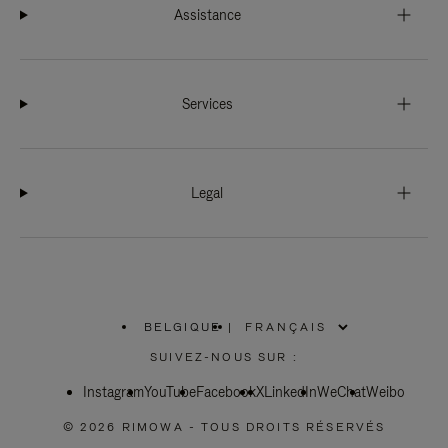
Assistance
Services
Legal
BELGIQUE
|
,
SÉLECTIONNEZ
SUIVEZ-NOUS SUR :
VOTRE
RÉGION
Instagram
YouTube
Facebook
X
LinkedIn
WeChat
Weibo
© 2026 RIMOWA - TOUS DROITS RÉSERVÉS