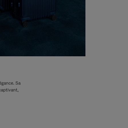
légance. Sa
captivant,