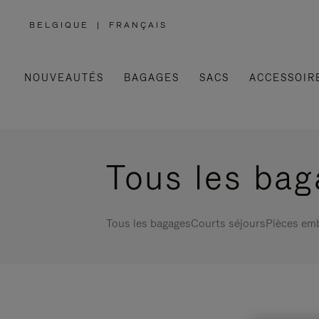
BELGIQUE
|
FRANÇAIS
,
SÉLECTIONNEZ
VOTRE
RÉGION
NOUVEAUTÉS
BAGAGES
SACS
ACCESSOIR
Tous les ba
Tous les bagages
Courts séjours
Pièces em