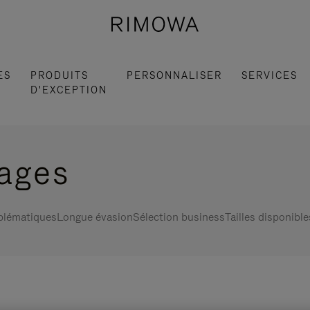
ES
PRODUITS
PERSONNALISER
SERVICES
D'EXCEPTION
gages
blématiques
Longue évasion
Sélection business
Tailles disponible