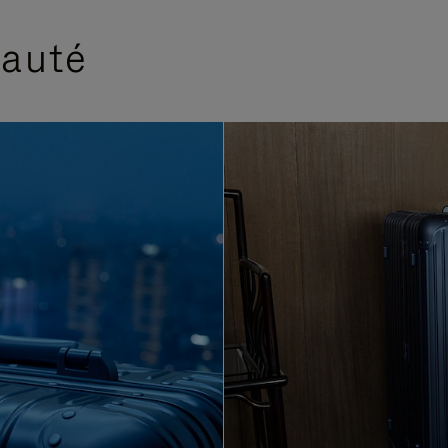
eauté