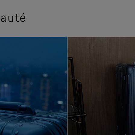
eauté