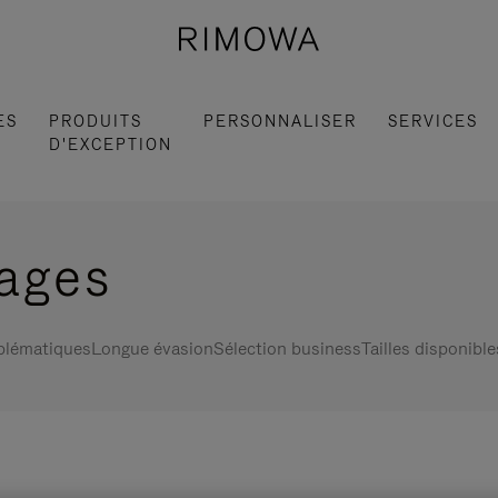
ES
PRODUITS
PERSONNALISER
SERVICES
D'EXCEPTION
gages
blématiques
Longue évasion
Sélection business
Tailles disponible