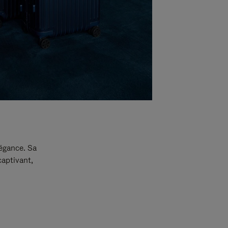
légance. Sa
captivant,