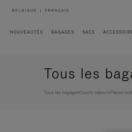
BELGIQUE
|
FRANÇAIS
,
SÉLECTIONNEZ
VOTRE
RÉGION
NOUVEAUTÉS
BAGAGES
SACS
ACCESSOIR
Tous les ba
Tous les bagages
Courts séjours
Pièces em