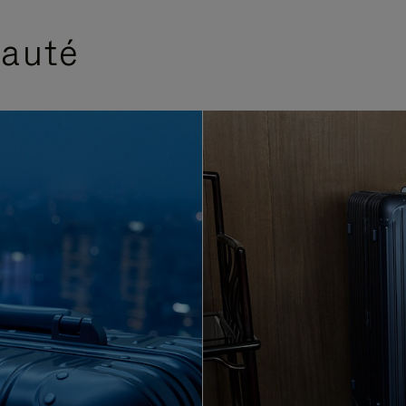
eauté