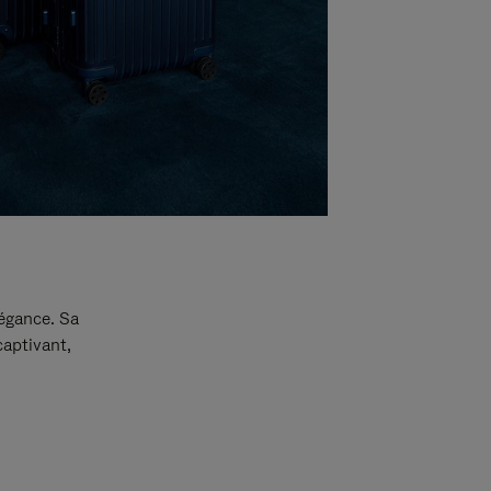
légance. Sa
captivant,