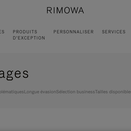
ES
PRODUITS
PERSONNALISER
SERVICES
D'EXCEPTION
gages
blématiques
Longue évasion
Sélection business
Tailles disponible