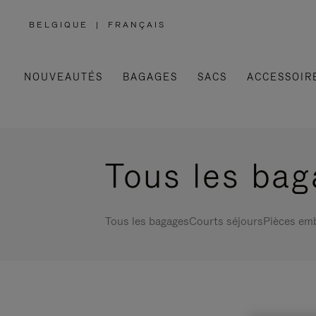
BELGIQUE
|
FRANÇAIS
,
SÉLECTIONNEZ
VOTRE
RÉGION
NOUVEAUTÉS
BAGAGES
SACS
ACCESSOIR
Tous les ba
Tous les bagages
Courts séjours
Pièces em