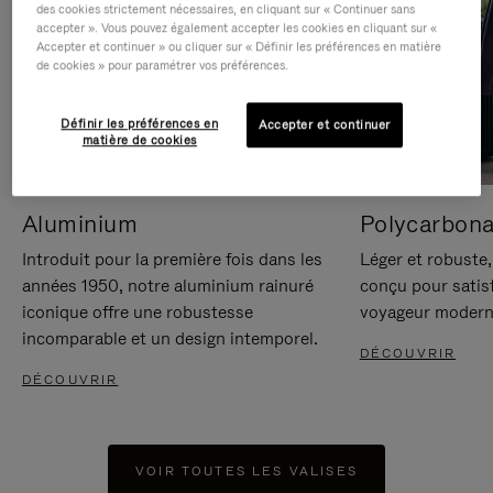
des cookies strictement nécessaires, en cliquant sur « Continuer sans
accepter ». Vous pouvez également accepter les cookies en cliquant sur «
Accepter et continuer » ou cliquer sur « Définir les préférences en matière
de cookies » pour paramétrer vos préférences.
Définir les préférences en
Accepter et continuer
matière de cookies
Aluminium
Polycarbona
Introduit pour la première fois dans les
Léger et robuste,
années 1950, notre aluminium rainuré
conçu pour satisf
iconique offre une robustesse
voyageur modern
incomparable et un design intemporel.
DÉCOUVRIR
DÉCOUVRIR
VOIR TOUTES LES VALISES