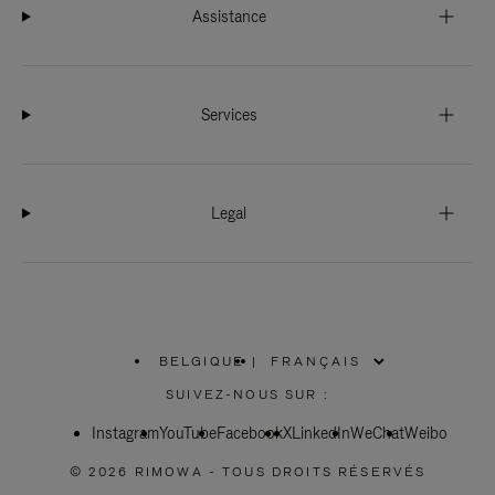
Assistance
Services
Legal
BELGIQUE
|
,
SÉLECTIONNEZ
SUIVEZ-NOUS SUR :
VOTRE
RÉGION
Instagram
YouTube
Facebook
X
LinkedIn
WeChat
Weibo
© 2026 RIMOWA - TOUS DROITS RÉSERVÉS