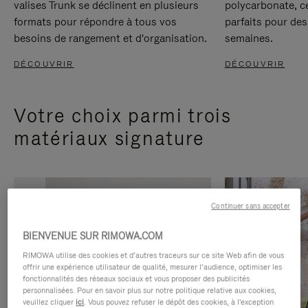
valises Trunk se déclinent en plusieurs
polycarbonate, c
formats pour répondre à tous vos
parfaits pour des
besoins de rangement et d'organisation.
semaines.
DÉCOUVRIR
DÉCOUVRIR
Votre choix parmi trois
matériaux signature
Continuer sans accepter
BIENVENUE SUR RIMOWA.COM
RIMOWA utilise des cookies et d’autres traceurs sur ce site Web afin de vous
offrir une expérience utilisateur de qualité, mesurer l’audience, optimiser les
fonctionnalités des réseaux sociaux et vous proposer des publicités
personnalisées. Pour en savoir plus sur notre politique relative aux cookies,
veuillez cliquer
ici
. Vous pouvez refuser le dépôt des cookies, à l'exception