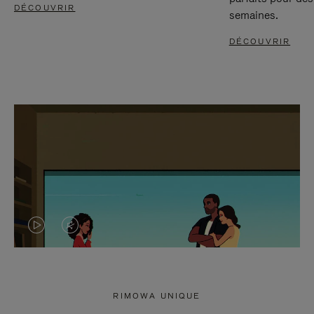
DÉCOUVRIR
semaines.
DÉCOUVRIR
LA
LE
VIDÉO
SON
N'EST
DE
RIMOWA UNIQUE
PAS
LA