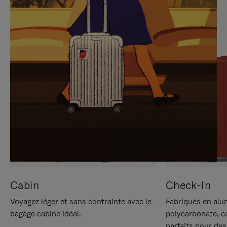
SUR
VEUILLEZ
POUR
CLIQUER
LA
POUR
METTRE
RÉACTIVER
EN
LE
PAUSE
SON
Cabin
Check-In
Voyagez léger et sans contrainte avec le
Fabriqués en alu
bagage cabine idéal.
polycarbonate, c
parfaits pour des