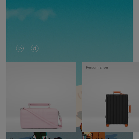
LA
LE
VIDÉO
SON
Personnaliser
N'EST
DE
PAS
LA
EN
VIDÉO
PAUSE,
EST
APPUYEZ
DÉSACTIVÉ.
SUR
VEUILLEZ