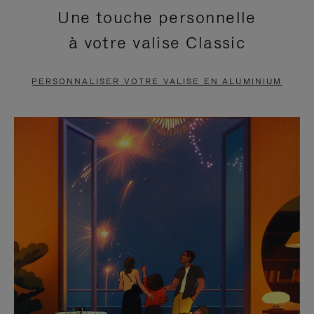
Une touche personnelle
EN
VIDÉO
à votre valise Classic
PAUSE,
EST
APPUYEZ
DÉSACTIVÉ.
PERSONNALISER VOTRE VALISE EN ALUMINIUM
SUR
VEUILLEZ
POUR
CLIQUER
LA
POUR
METTRE
RÉACTIVER
EN
LE
PAUSE
SON