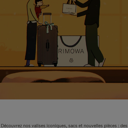
Découvrez nos valises iconiques, sacs et nouvelles pièces : des