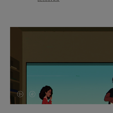
DÉCOUVRIR
LA
LE
VIDÉO
SON