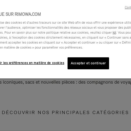
Cont
UE SUR RIMOWA.COM
e des cookies et d’autres traceurs sur ce site Web afin de vous offrir une expérience utili
rer l’audience, optimiser les fonctionnalités des réseaux sociaux et vous proposer des publi
s. Pour en savoir plus sur notre politique relative aux cookies, veuillez cliquer
ici
. Vous pou
okies, à l'exception des cookies strictement nécessaires, en cliquant sur « Continuer sans 
ment accepter les cookies en cliquant sur « Accepter et continuer » ou cliquer sur « Défini
en matière de cookies » pour paramétrer vos préférences.
ir les préférences en matière de cookies
Accepter et continuer
s iconiques, sacs et nouvelles pièces : des compagnons de voyag
DÉCOUVRIR NOS PRINCIPALES CATÉGORIES