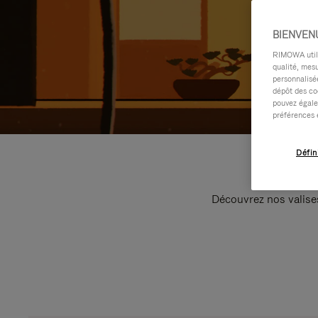
BIENVEN
RIMOWA utilis
qualité, mesu
personnalisée
dépôt des co
pouvez égale
préférences 
Défin
Découvrez nos valise