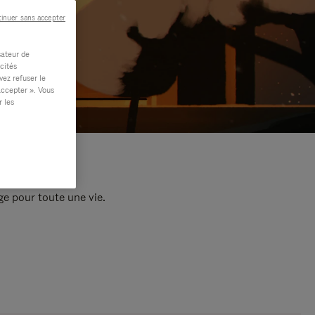
inuer sans accepter
sateur de
cités
vez refuser le
accepter ». Vous
r les
e pour toute une vie.