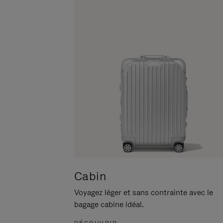
POUR
CLIQUER
LA
POUR
METTRE
RÉACTIVER
EN
LE
PAUSE
SON
Cabin
Voyagez léger et sans contrainte avec le
bagage cabine idéal.