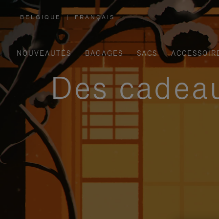
BELGIQUE
|
FRANÇAIS
,
SÉLECTIONNEZ
VOTRE
RÉGION
NOUVEAUTÉS
BAGAGES
SACS
ACCESSOIR
Des cadeau