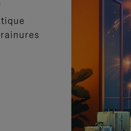
E
atique
 rainures