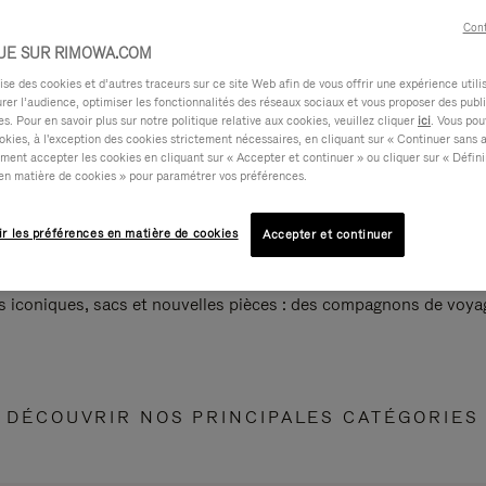
Cont
UE SUR RIMOWA.COM
e des cookies et d’autres traceurs sur ce site Web afin de vous offrir une expérience utili
rer l’audience, optimiser les fonctionnalités des réseaux sociaux et vous proposer des publi
s. Pour en savoir plus sur notre politique relative aux cookies, veuillez cliquer
ici
. Vous pou
okies, à l'exception des cookies strictement nécessaires, en cliquant sur « Continuer sans 
ment accepter les cookies en cliquant sur « Accepter et continuer » ou cliquer sur « Défini
en matière de cookies » pour paramétrer vos préférences.
ir les préférences en matière de cookies
Accepter et continuer
s iconiques, sacs et nouvelles pièces : des compagnons de voyag
DÉCOUVRIR NOS PRINCIPALES CATÉGORIES