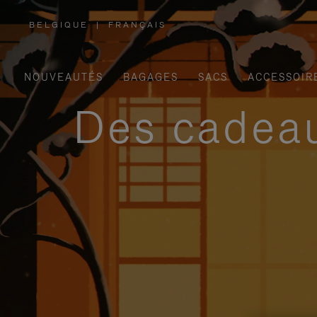
BELGIQUE
|
FRANÇAIS
,
SÉLECTIONNEZ
VOTRE
RÉGION
NOUVEAUTÉS
BAGAGES
SACS
ACCESSOIR
Des cadeau