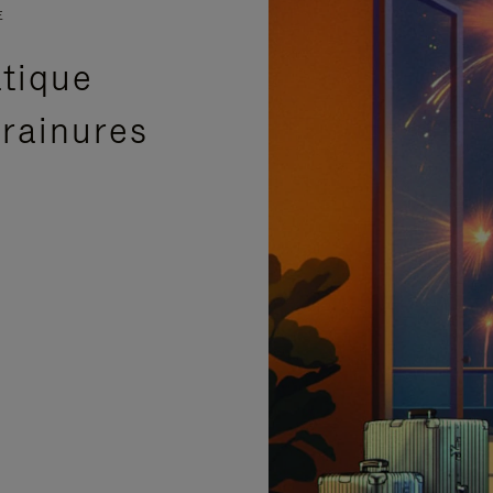
E
atique
 rainures