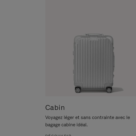
POUR
CLIQUER
LA
POUR
METTRE
RÉACTIVER
EN
LE
PAUSE
SON
Cabin
Voyagez léger et sans contrainte avec le
bagage cabine idéal.