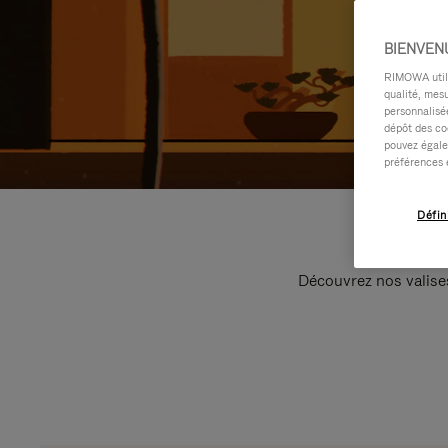
BIENVEN
RIMOWA utilis
qualité, mesu
personnalisée
dépôt des co
pouvez égale
préférences 
Défin
Découvrez nos valise