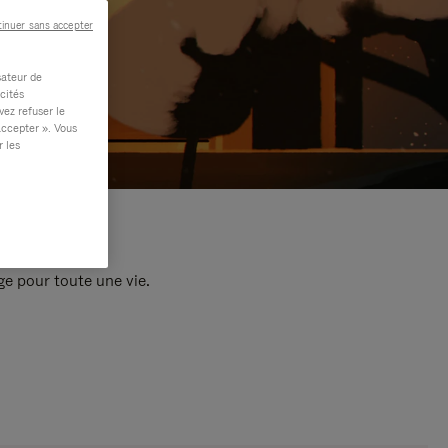
inuer sans accepter
sateur de
cités
vez refuser le
accepter ». Vous
r les
e pour toute une vie.