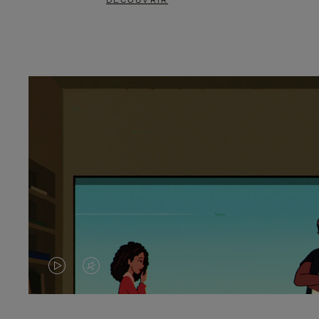
DÉCOUVRIR
LA
LE
VIDÉO
SON