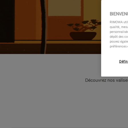
BIENVEN
RIMOWA utilis
qualité, mesu
personnalisée
dépôt des co
pouvez égale
préférences 
Défin
Découvrez nos valise