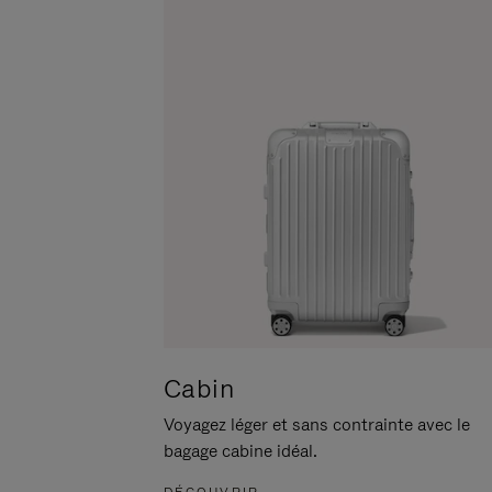
POUR
CLIQUER
LA
POUR
METTRE
RÉACTIVER
EN
LE
PAUSE
SON
Cabin
Voyagez léger et sans contrainte avec le
bagage cabine idéal.