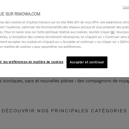
Cont
UE SUR RIMOWA.COM
e des cookies et d’autres traceurs sur ce site Web afin de vous offrir une expérience utili
rer l’audience, optimiser les fonctionnalités des réseaux sociaux et vous proposer des publi
s. Pour en savoir plus sur notre politique relative aux cookies, veuillez cliquer
ici
. Vous pou
okies, à l'exception des cookies strictement nécessaires, en cliquant sur « Continuer sans 
ment accepter les cookies en cliquant sur « Accepter et continuer » ou cliquer sur « Défini
en matière de cookies » pour paramétrer vos préférences.
ir les préférences en matière de cookies
Accepter et continuer
s iconiques, sacs et nouvelles pièces : des compagnons de voyag
DÉCOUVRIR NOS PRINCIPALES CATÉGORIES