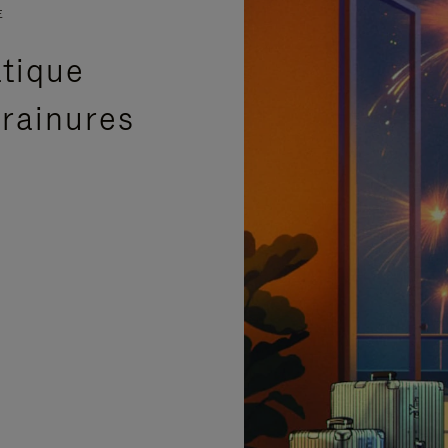
E
atique
 rainures