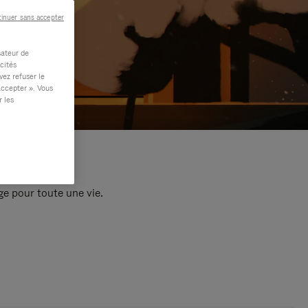
inuer sans accepter
sateur de
cités
vez refuser le
accepter ». Vous
r les
e pour toute une vie.