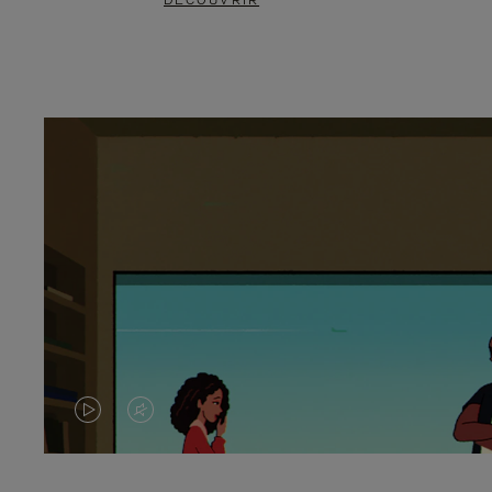
DÉCOUVRIR
LA
LE
VIDÉO
SON