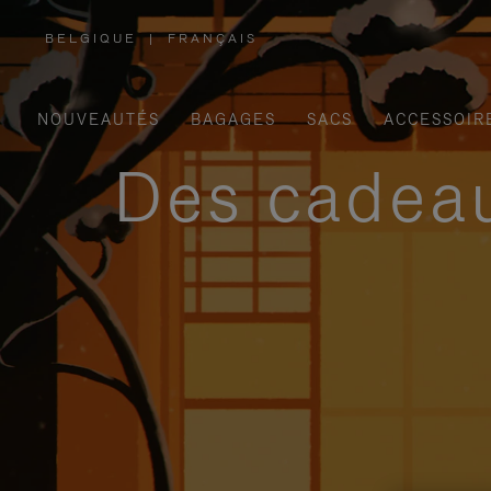
BELGIQUE
|
FRANÇAIS
,
SÉLECTIONNEZ
VOTRE
RÉGION
NOUVEAUTÉS
BAGAGES
SACS
ACCESSOIR
Des cadeau