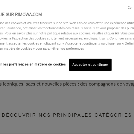
Cont
UE SUR RIMOWA.COM
e des cookies et d’autres traceurs sur ce site Web afin de vous offrir une expérience utili
rer l’audience, optimiser les fonctionnalités des réseaux sociaux et vous proposer des publi
s. Pour en savoir plus sur notre politique relative aux cookies, veuillez cliquer
ici
. Vous pou
okies, à l'exception des cookies strictement nécessaires, en cliquant sur « Continuer sans 
ment accepter les cookies en cliquant sur « Accepter et continuer » ou cliquer sur « Défini
en matière de cookies » pour paramétrer vos préférences.
ir les préférences en matière de cookies
Accepter et continuer
s iconiques, sacs et nouvelles pièces : des compagnons de voyag
DÉCOUVRIR NOS PRINCIPALES CATÉGORIES