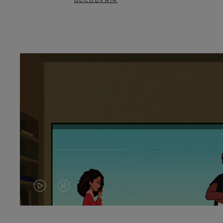
DÉCOUVRIR
LA
LE
VIDÉO
SON