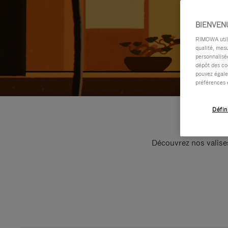
BIENVEN
RIMOWA utilis
qualité, mesu
personnalisée
dépôt des co
pouvez égale
préférences 
Défin
Découvrez nos valise