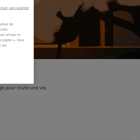
inuer sans accepter
sateur de
cités
vez refuser le
accepter ». Vous
r les
e pour toute une vie.