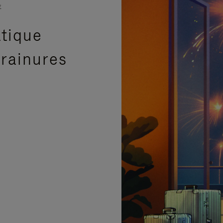
E
atique
 rainures