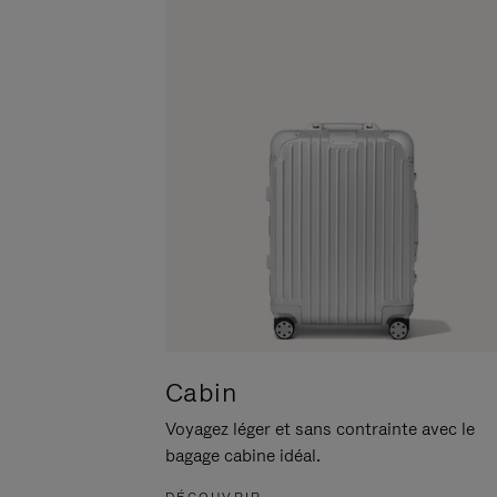
POUR
CLIQUER
LA
POUR
METTRE
RÉACTIVER
EN
LE
PAUSE
SON
Cabin
Voyagez léger et sans contrainte avec le
bagage cabine idéal.