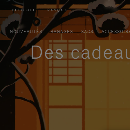
BELGIQUE
|
FRANÇAIS
,
SÉLECTIONNEZ
VOTRE
RÉGION
NOUVEAUTÉS
BAGAGES
SACS
ACCESSOIR
Des cadeau