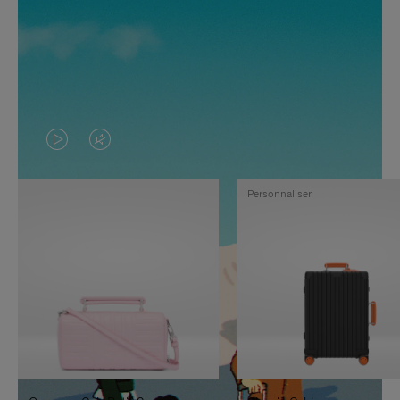
LA
LE
VIDÉO
SON
Personnaliser
N'EST
DE
PAS
LA
EN
VIDÉO
PAUSE,
EST
APPUYEZ
DÉSACTIVÉ.
SUR
VEUILLEZ