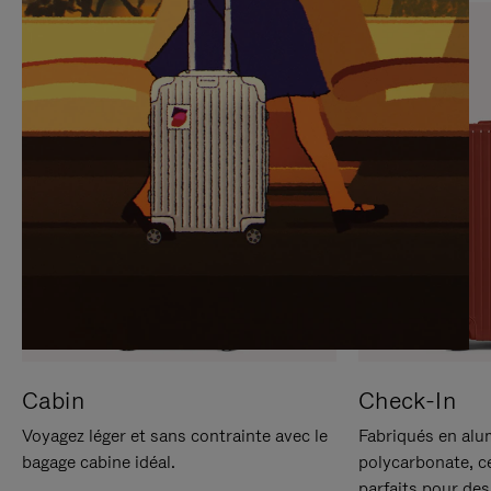
SUR
VEUILLEZ
POUR
CLIQUER
LA
POUR
METTRE
RÉACTIVER
EN
LE
PAUSE
SON
Cabin
Check-In
Voyagez léger et sans contrainte avec le
Fabriqués en alu
bagage cabine idéal.
polycarbonate, c
parfaits pour des