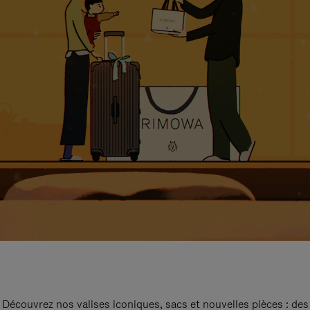
Découvrez nos valises iconiques, sacs et nouvelles pièces : des