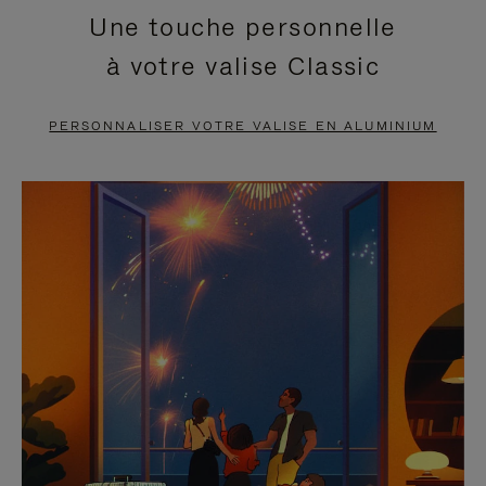
Une touche personnelle
EN
VIDÉO
à votre valise Classic
PAUSE,
EST
APPUYEZ
DÉSACTIVÉ.
PERSONNALISER VOTRE VALISE EN ALUMINIUM
SUR
VEUILLEZ
POUR
CLIQUER
LA
POUR
METTRE
RÉACTIVER
EN
LE
PAUSE
SON