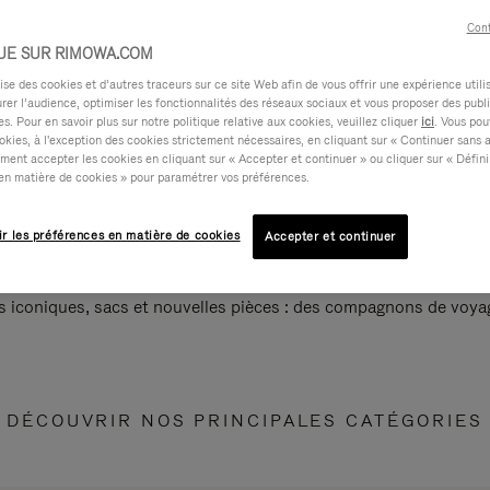
Cont
UE SUR RIMOWA.COM
e des cookies et d’autres traceurs sur ce site Web afin de vous offrir une expérience utili
rer l’audience, optimiser les fonctionnalités des réseaux sociaux et vous proposer des publi
s. Pour en savoir plus sur notre politique relative aux cookies, veuillez cliquer
ici
. Vous pou
okies, à l'exception des cookies strictement nécessaires, en cliquant sur « Continuer sans 
ment accepter les cookies en cliquant sur « Accepter et continuer » ou cliquer sur « Défini
en matière de cookies » pour paramétrer vos préférences.
ir les préférences en matière de cookies
Accepter et continuer
s iconiques, sacs et nouvelles pièces : des compagnons de voyag
DÉCOUVRIR NOS PRINCIPALES CATÉGORIES