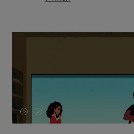
DÉCOUVRIR
LA
LE
VIDÉO
SON