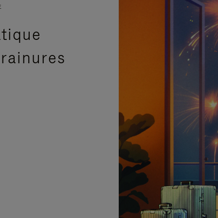
E
atique
 rainures