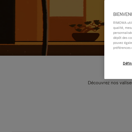
BIENVEN
RIMOWA utilis
qualité, mesu
personnalisée
dépôt des co
pouvez égale
préférences 
Défin
Découvrez nos valise