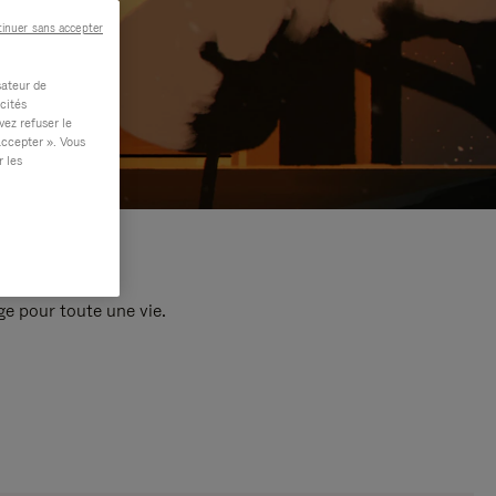
inuer sans accepter
sateur de
cités
vez refuser le
accepter ». Vous
r les
e pour toute une vie.