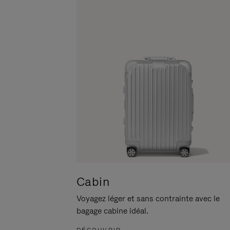
POUR
CLIQUER
LA
POUR
METTRE
RÉACTIVER
EN
LE
PAUSE
SON
Cabin
Voyagez léger et sans contrainte avec le
bagage cabine idéal.