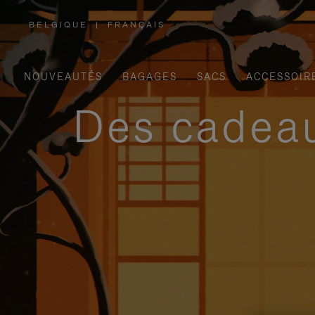
BELGIQUE
|
FRANÇAIS
,
SÉLECTIONNEZ
VOTRE
RÉGION
NOUVEAUTÉS
BAGAGES
SACS
ACCESSOIR
Des cadeau