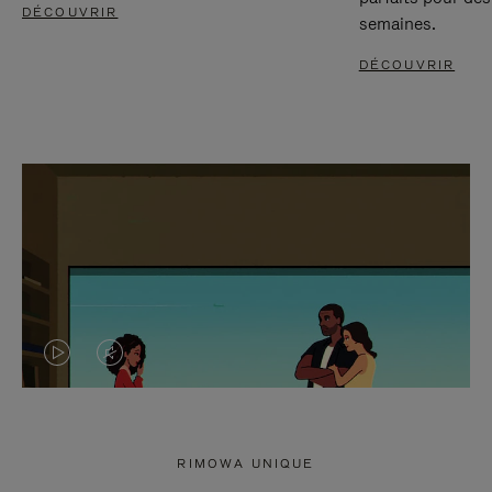
DÉCOUVRIR
semaines.
DÉCOUVRIR
LA
LE
VIDÉO
SON
N'EST
DE
RIMOWA UNIQUE
PAS
LA