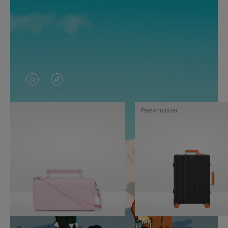
LA
LE
VIDÉO
SON
Personnaliser
N'EST
DE
PAS
LA
EN
VIDÉO
PAUSE,
EST
APPUYEZ
DÉSACTIVÉ.
SUR
VEUILLEZ