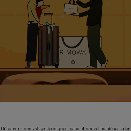
Découvrez nos valises iconiques, sacs et nouvelles pièces : des