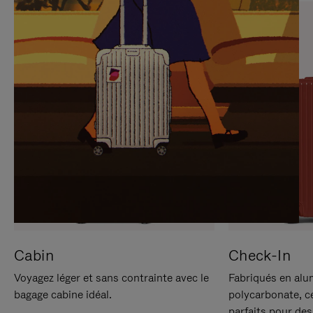
SUR
VEUILLEZ
POUR
CLIQUER
LA
POUR
METTRE
RÉACTIVER
EN
LE
PAUSE
SON
Cabin
Check-In
Voyagez léger et sans contrainte avec le
Fabriqués en alu
bagage cabine idéal.
polycarbonate, c
parfaits pour des