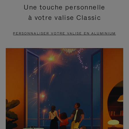
Une touche personnelle
EN
VIDÉO
à votre valise Classic
PAUSE,
EST
APPUYEZ
DÉSACTIVÉ.
PERSONNALISER VOTRE VALISE EN ALUMINIUM
SUR
VEUILLEZ
POUR
CLIQUER
LA
POUR
METTRE
RÉACTIVER
EN
LE
PAUSE
SON