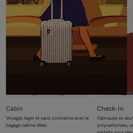
SUR
VEUILLEZ
POUR
CLIQUER
LA
POUR
METTRE
RÉACTIVER
EN
LE
PAUSE
SON
Cabin
Check-In
Voyagez léger et sans contrainte avec le
Fabriqués en alu
bagage cabine idéal.
polycarbonate, c
parfaits pour des