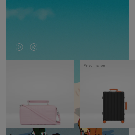
LA
LE
VIDÉO
SON
Personnaliser
N'EST
DE
PAS
LA
EN
VIDÉO
PAUSE,
EST
APPUYEZ
DÉSACTIVÉ.
SUR
VEUILLEZ