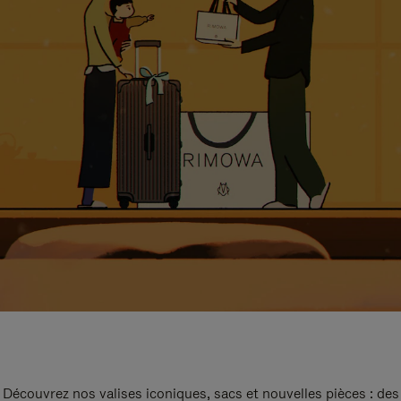
Découvrez nos valises iconiques, sacs et nouvelles pièces : des