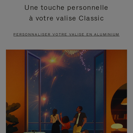
Une touche personnelle
EN
VIDÉO
à votre valise Classic
PAUSE,
EST
APPUYEZ
DÉSACTIVÉ.
PERSONNALISER VOTRE VALISE EN ALUMINIUM
SUR
VEUILLEZ
POUR
CLIQUER
LA
POUR
METTRE
RÉACTIVER
EN
LE
PAUSE
SON