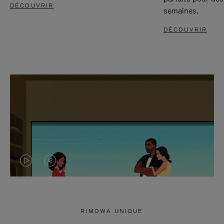
DÉCOUVRIR
semaines.
DÉCOUVRIR
LA
LE
VIDÉO
SON
N'EST
DE
RIMOWA UNIQUE
PAS
LA