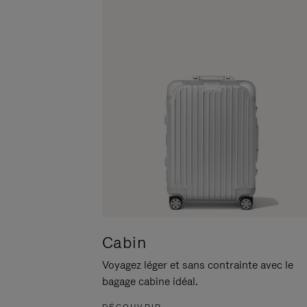
POUR
CLIQUER
LA
POUR
METTRE
RÉACTIVER
EN
LE
PAUSE
SON
Cabin
Voyagez léger et sans contrainte avec le
bagage cabine idéal.