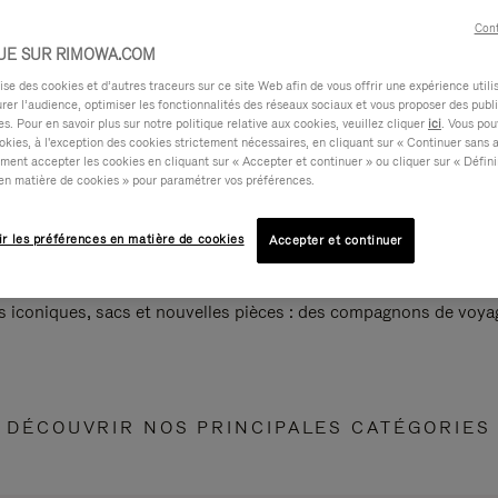
Cont
UE SUR RIMOWA.COM
e des cookies et d’autres traceurs sur ce site Web afin de vous offrir une expérience utili
rer l’audience, optimiser les fonctionnalités des réseaux sociaux et vous proposer des publi
s. Pour en savoir plus sur notre politique relative aux cookies, veuillez cliquer
ici
. Vous pou
okies, à l'exception des cookies strictement nécessaires, en cliquant sur « Continuer sans 
ment accepter les cookies en cliquant sur « Accepter et continuer » ou cliquer sur « Défini
en matière de cookies » pour paramétrer vos préférences.
ir les préférences en matière de cookies
Accepter et continuer
s iconiques, sacs et nouvelles pièces : des compagnons de voyag
DÉCOUVRIR NOS PRINCIPALES CATÉGORIES