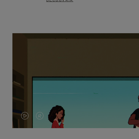
DÉCOUVRIR
LA
LE
VIDÉO
SON