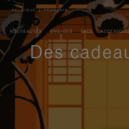
BELGIQUE
|
FRANÇAIS
,
SÉLECTIONNEZ
VOTRE
RÉGION
NOUVEAUTÉS
BAGAGES
SACS
ACCESSOIR
Des cadeau