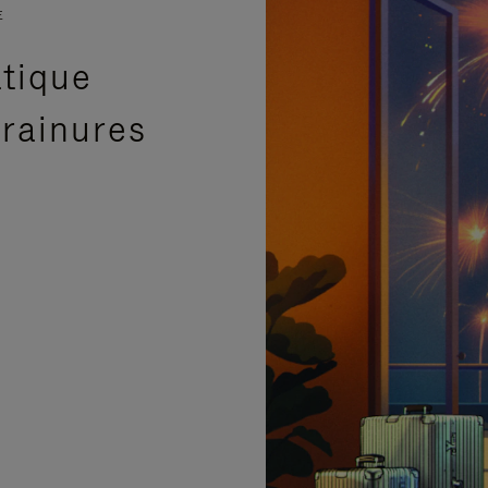
E
atique
 rainures