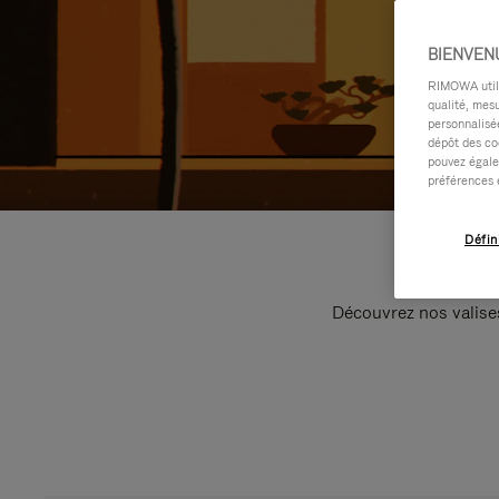
BIENVEN
RIMOWA utilis
qualité, mesu
personnalisée
dépôt des co
pouvez égale
préférences 
Défin
Découvrez nos valise