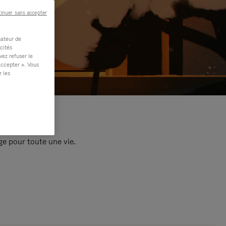
inuer sans accepter
sateur de
cités
vez refuser le
accepter ». Vous
r les
e pour toute une vie.