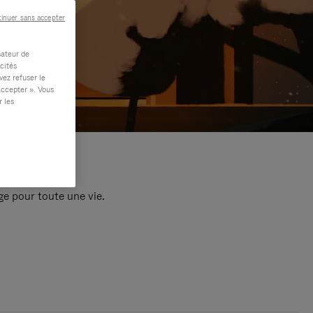
inuer sans accepter
sateur de
cités
vez refuser le
accepter ». Vous
r les
e pour toute une vie.