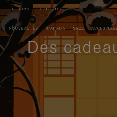
BELGIQUE
|
FRANÇAIS
,
SÉLECTIONNEZ
VOTRE
RÉGION
NOUVEAUTÉS
BAGAGES
SACS
ACCESSOIR
Des cadeau