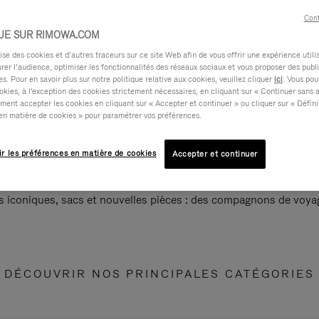
Cont
UE SUR RIMOWA.COM
e des cookies et d’autres traceurs sur ce site Web afin de vous offrir une expérience utili
rer l’audience, optimiser les fonctionnalités des réseaux sociaux et vous proposer des publi
s. Pour en savoir plus sur notre politique relative aux cookies, veuillez cliquer
ici
. Vous pou
okies, à l'exception des cookies strictement nécessaires, en cliquant sur « Continuer sans 
ment accepter les cookies en cliquant sur « Accepter et continuer » ou cliquer sur « Défini
en matière de cookies » pour paramétrer vos préférences.
ir les préférences en matière de cookies
Accepter et continuer
s iconiques, sacs et nouvelles pièces : des compagnons de voyag
DÉCOUVRIR NOS PRINCIPALES CATÉGORIES