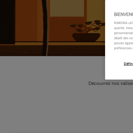
BIENVEN
RIMOWA utilis
qualité, mesu
personnalisée
dépôt des co
pouvez égale
préférences 
Défin
Découvrez nos valise