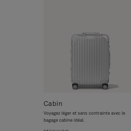
POUR
CLIQUER
LA
POUR
METTRE
RÉACTIVER
EN
LE
PAUSE
SON
Cabin
Voyagez léger et sans contrainte avec le
bagage cabine idéal.