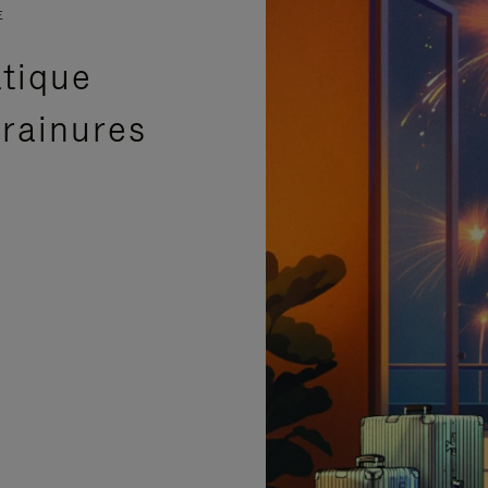
E
atique
 rainures