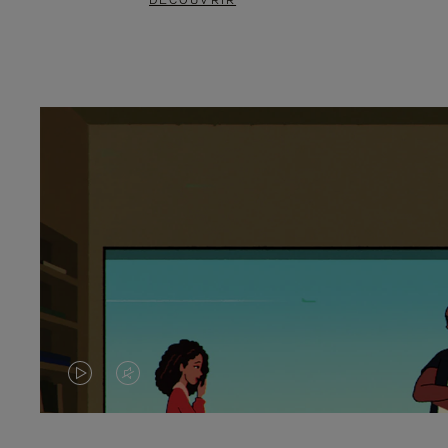
DÉCOUVRIR
LA
LE
VIDÉO
SON