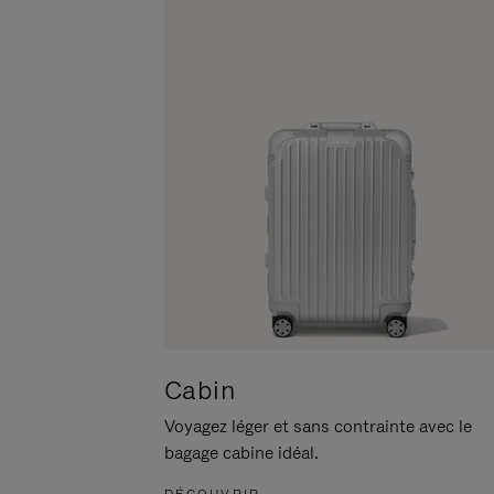
POUR
CLIQUER
LA
POUR
METTRE
RÉACTIVER
EN
LE
PAUSE
SON
Cabin
Voyagez léger et sans contrainte avec le
bagage cabine idéal.