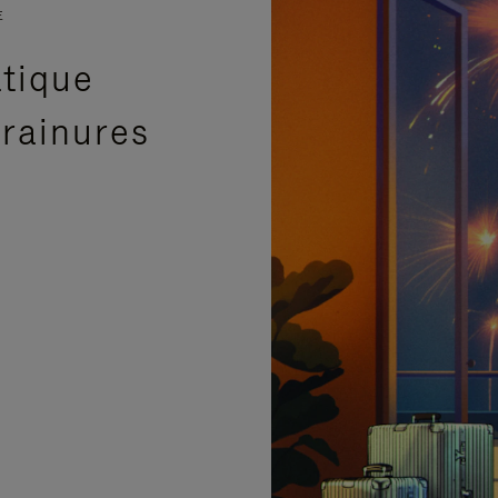
E
atique
 rainures