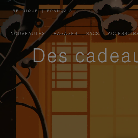
BELGIQUE
|
FRANÇAIS
,
SÉLECTIONNEZ
VOTRE
RÉGION
NOUVEAUTÉS
BAGAGES
SACS
ACCESSOIR
Des cadeau