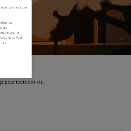
inuer sans accepter
sateur de
cités
vez refuser le
accepter ». Vous
r les
e pour toute une vie.