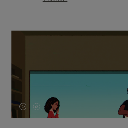
DÉCOUVRIR
LA
LE
VIDÉO
SON