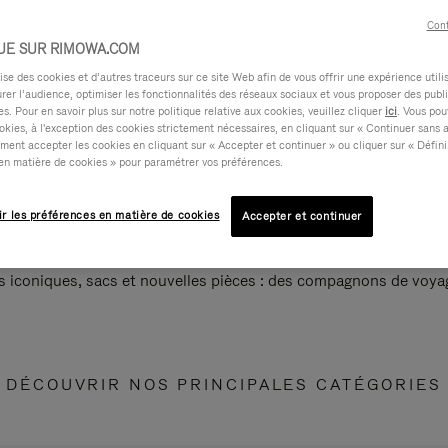
Cont
UE SUR RIMOWA.COM
e des cookies et d’autres traceurs sur ce site Web afin de vous offrir une expérience utili
rer l’audience, optimiser les fonctionnalités des réseaux sociaux et vous proposer des publi
s. Pour en savoir plus sur notre politique relative aux cookies, veuillez cliquer
ici
. Vous pou
okies, à l'exception des cookies strictement nécessaires, en cliquant sur « Continuer sans 
ment accepter les cookies en cliquant sur « Accepter et continuer » ou cliquer sur « Défini
en matière de cookies » pour paramétrer vos préférences.
ir les préférences en matière de cookies
Accepter et continuer
s iconiques, sacs et nouvelles pièces : des compagnons de voyag
DÉCOUVRIR NOS PRINCIPALES CATÉGORIES