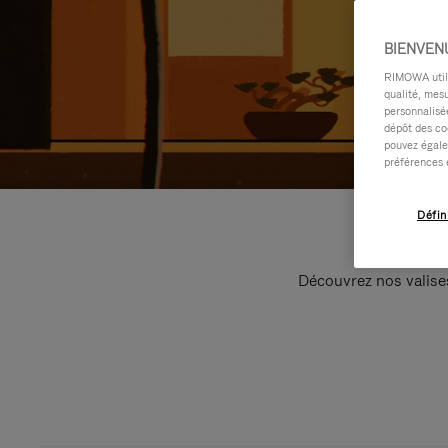
BIENVEN
RIMOWA utilis
qualité, mesu
personnalisée
dépôt des co
pouvez égale
préférences 
Défin
Découvrez nos valise