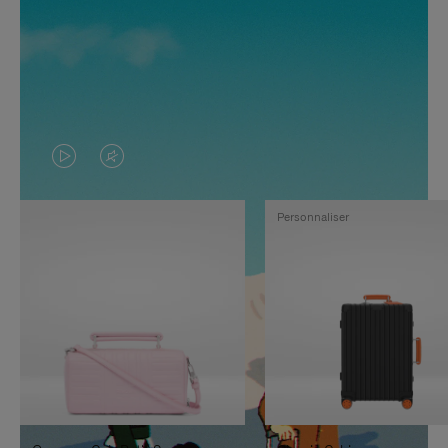
LA
LE
VIDÉO
SON
Personnaliser
N'EST
DE
PAS
LA
EN
VIDÉO
PAUSE,
EST
APPUYEZ
DÉSACTIVÉ.
SUR
VEUILLEZ