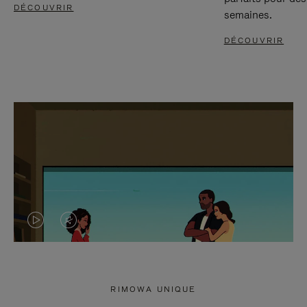
DÉCOUVRIR
semaines.
DÉCOUVRIR
LA
LE
VIDÉO
SON
N'EST
DE
RIMOWA UNIQUE
PAS
LA