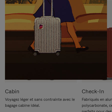
SUR
VEUILLEZ
POUR
CLIQUER
LA
POUR
METTRE
RÉACTIVER
EN
LE
PAUSE
SON
Cabin
Check-In
Voyagez léger et sans contrainte avec le
Fabriqués en alu
bagage cabine idéal.
polycarbonate, c
parfaits pour des