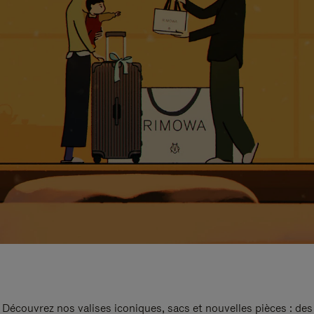
Découvrez nos valises iconiques, sacs et nouvelles pièces : des