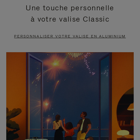
Une touche personnelle
EN
VIDÉO
à votre valise Classic
PAUSE,
EST
APPUYEZ
DÉSACTIVÉ.
PERSONNALISER VOTRE VALISE EN ALUMINIUM
SUR
VEUILLEZ
POUR
CLIQUER
LA
POUR
METTRE
RÉACTIVER
EN
LE
PAUSE
SON