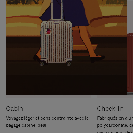
SUR
VEUILLEZ
POUR
CLIQUER
LA
POUR
METTRE
RÉACTIVER
EN
LE
PAUSE
SON
Cabin
Check-In
Voyagez léger et sans contrainte avec le
Fabriqués en alu
bagage cabine idéal.
polycarbonate, c
parfaits pour des