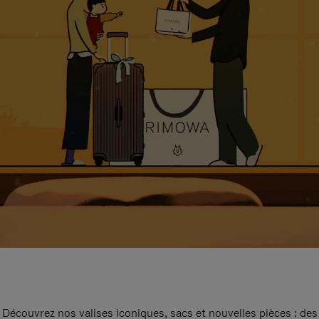
Découvrez nos valises iconiques, sacs et nouvelles pièces : des