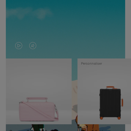
LA
LE
VIDÉO
SON
Personnaliser
N'EST
DE
PAS
LA
EN
VIDÉO
PAUSE,
EST
APPUYEZ
DÉSACTIVÉ.
SUR
VEUILLEZ