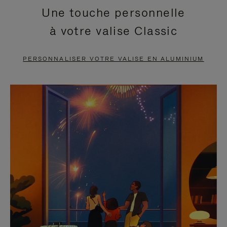
Une touche personnelle
EN
VIDÉO
à votre valise Classic
PAUSE,
EST
APPUYEZ
DÉSACTIVÉ.
PERSONNALISER VOTRE VALISE EN ALUMINIUM
SUR
VEUILLEZ
POUR
CLIQUER
LA
POUR
METTRE
RÉACTIVER
EN
LE
PAUSE
SON