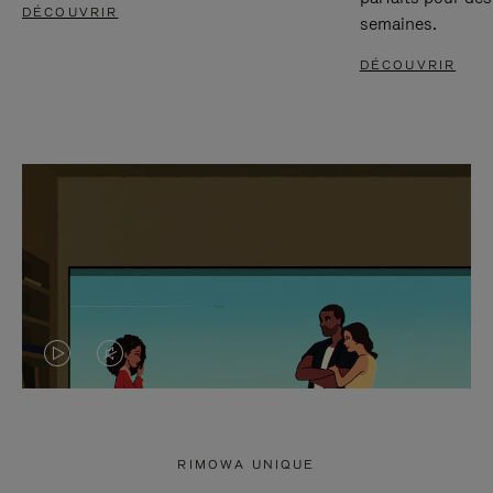
DÉCOUVRIR
semaines.
DÉCOUVRIR
LA
LE
VIDÉO
SON
N'EST
DE
RIMOWA UNIQUE
PAS
LA