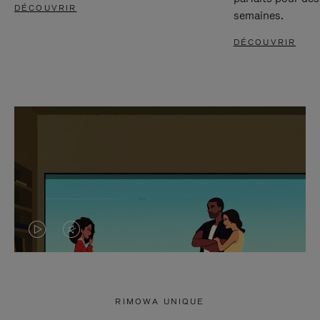
DÉCOUVRIR
semaines.
DÉCOUVRIR
LA
LE
VIDÉO
SON
N'EST
DE
RIMOWA UNIQUE
PAS
LA