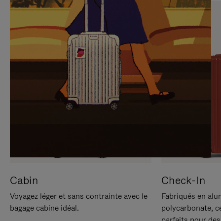
SUR
VEUILLEZ
POUR
CLIQUER
LA
POUR
METTRE
RÉACTIVER
EN
LE
PAUSE
SON
Cabin
Check-In
Voyagez léger et sans contrainte avec le
Fabriqués en alu
bagage cabine idéal.
polycarbonate, c
parfaits pour des