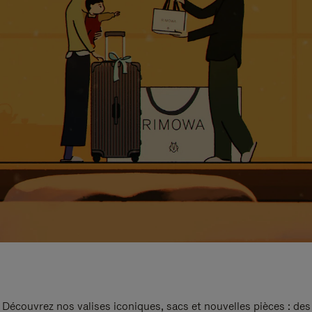
Découvrez nos valises iconiques, sacs et nouvelles pièces : des