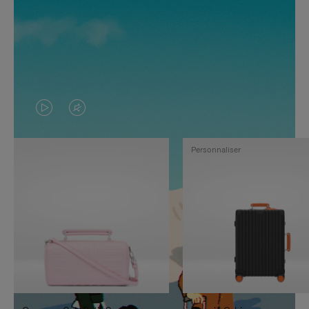
LA
LE
VIDÉO
SON
Personnaliser
N'EST
DE
PAS
LA
EN
VIDÉO
PAUSE,
EST
APPUYEZ
DÉSACTIVÉ.
SUR
VEUILLEZ