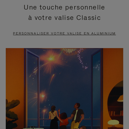
Une touche personnelle
EN
VIDÉO
à votre valise Classic
PAUSE,
EST
APPUYEZ
DÉSACTIVÉ.
PERSONNALISER VOTRE VALISE EN ALUMINIUM
SUR
VEUILLEZ
POUR
CLIQUER
LA
POUR
METTRE
RÉACTIVER
EN
LE
PAUSE
SON