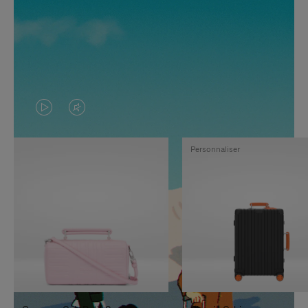
LA
LE
VIDÉO
SON
Personnaliser
N'EST
DE
PAS
LA
EN
VIDÉO
PAUSE,
EST
APPUYEZ
DÉSACTIVÉ.
SUR
VEUILLEZ