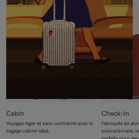
SUR
VEUILLEZ
POUR
CLIQUER
LA
POUR
METTRE
RÉACTIVER
EN
LE
PAUSE
SON
Cabin
Check-In
Voyagez léger et sans contrainte avec le
Fabriqués en alu
bagage cabine idéal.
polycarbonate, c
parfaits pour des