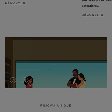
DÉCOUVRIR
semaines.
DÉCOUVRIR
LA
LE
VIDÉO
SON
N'EST
DE
RIMOWA UNIQUE
PAS
LA