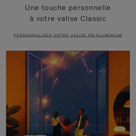
Une touche personnelle
EN
VIDÉO
à votre valise Classic
PAUSE,
EST
APPUYEZ
DÉSACTIVÉ.
PERSONNALISER VOTRE VALISE EN ALUMINIUM
SUR
VEUILLEZ
POUR
CLIQUER
LA
POUR
METTRE
RÉACTIVER
EN
LE
PAUSE
SON