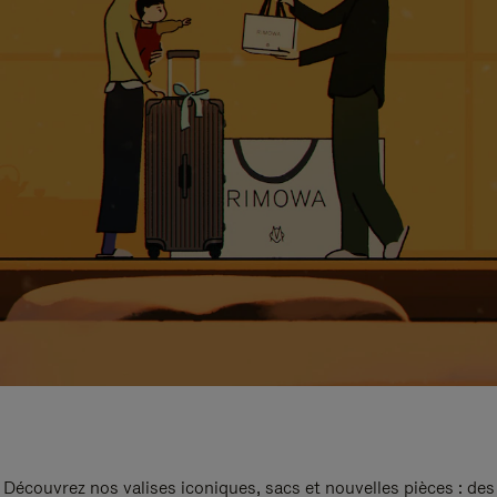
Découvrez nos valises iconiques, sacs et nouvelles pièces : des