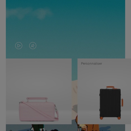
LA
LE
VIDÉO
SON
Personnaliser
N'EST
DE
PAS
LA
EN
VIDÉO
PAUSE,
EST
APPUYEZ
DÉSACTIVÉ.
SUR
VEUILLEZ