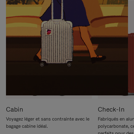
SUR
VEUILLEZ
POUR
CLIQUER
LA
POUR
METTRE
RÉACTIVER
EN
LE
PAUSE
SON
Cabin
Check-In
Voyagez léger et sans contrainte avec le
Fabriqués en alu
bagage cabine idéal.
polycarbonate, c
parfaits pour des