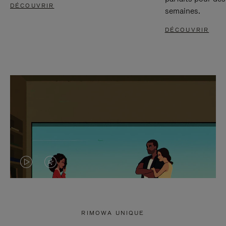
DÉCOUVRIR
semaines.
DÉCOUVRIR
LA
LE
VIDÉO
SON
N'EST
DE
RIMOWA UNIQUE
PAS
LA