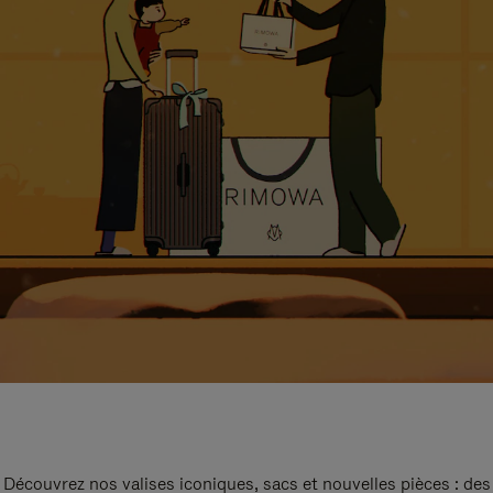
Découvrez nos valises iconiques, sacs et nouvelles pièces : des