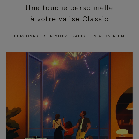
Une touche personnelle
EN
VIDÉO
à votre valise Classic
PAUSE,
EST
APPUYEZ
DÉSACTIVÉ.
PERSONNALISER VOTRE VALISE EN ALUMINIUM
SUR
VEUILLEZ
POUR
CLIQUER
LA
POUR
METTRE
RÉACTIVER
EN
LE
PAUSE
SON