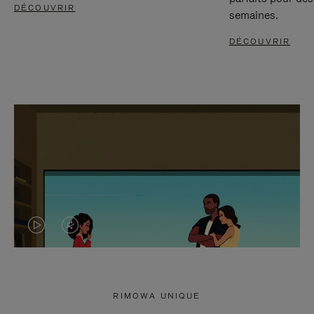
DÉCOUVRIR
semaines.
DÉCOUVRIR
LA
LE
VIDÉO
SON
N'EST
DE
RIMOWA UNIQUE
PAS
LA