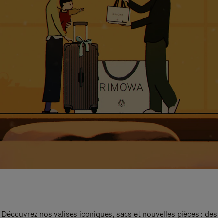
Découvrez nos valises iconiques, sacs et nouvelles pièces : des