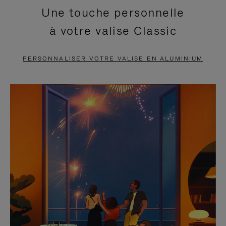
Une touche personnelle
EN
VIDÉO
à votre valise Classic
PAUSE,
EST
APPUYEZ
DÉSACTIVÉ.
PERSONNALISER VOTRE VALISE EN ALUMINIUM
SUR
VEUILLEZ
POUR
CLIQUER
LA
POUR
METTRE
RÉACTIVER
EN
LE
PAUSE
SON