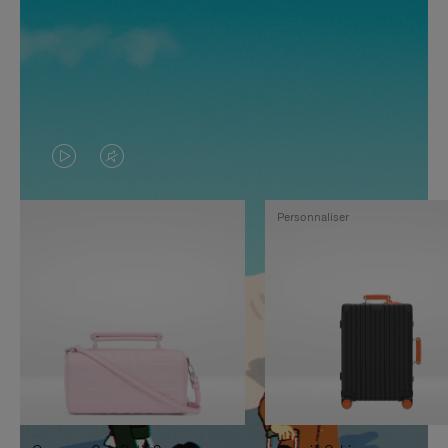
LA
LE
VIDÉO
SON
Personnaliser
N'EST
DE
PAS
LA
EN
VIDÉO
PAUSE,
EST
APPUYEZ
DÉSACTIVÉ.
SUR
VEUILLEZ