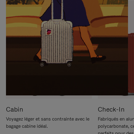
SUR
VEUILLEZ
POUR
CLIQUER
LA
POUR
METTRE
RÉACTIVER
EN
LE
PAUSE
SON
Cabin
Check-In
Voyagez léger et sans contrainte avec le
Fabriqués en alu
bagage cabine idéal.
polycarbonate, c
parfaits pour des