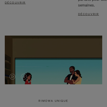
DÉCOUVRIR
semaines.
DÉCOUVRIR
LA
LE
VIDÉO
SON
N'EST
DE
RIMOWA UNIQUE
PAS
LA