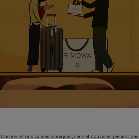
Découvrez nos valises iconiques, sacs et nouvelles pièces : des