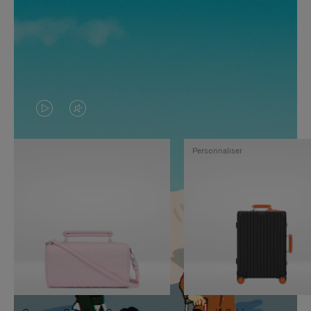
LA
LE
VIDÉO
SON
Personnaliser
N'EST
DE
PAS
LA
EN
VIDÉO
PAUSE,
EST
APPUYEZ
DÉSACTIVÉ.
SUR
VEUILLEZ