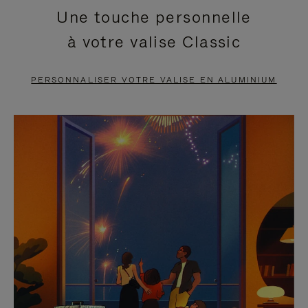
Une touche personnelle
EN
VIDÉO
à votre valise Classic
PAUSE,
EST
APPUYEZ
DÉSACTIVÉ.
PERSONNALISER VOTRE VALISE EN ALUMINIUM
SUR
VEUILLEZ
POUR
CLIQUER
LA
POUR
METTRE
RÉACTIVER
EN
LE
PAUSE
SON