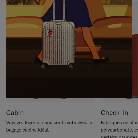
SUR
VEUILLEZ
POUR
CLIQUER
LA
POUR
METTRE
RÉACTIVER
EN
LE
PAUSE
SON
Cabin
Check-In
Voyagez léger et sans contrainte avec le
Fabriqués en alu
bagage cabine idéal.
polycarbonate, c
parfaits pour des