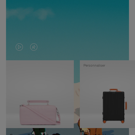
LA
LE
VIDÉO
SON
Personnaliser
N'EST
DE
PAS
LA
EN
VIDÉO
PAUSE,
EST
APPUYEZ
DÉSACTIVÉ.
SUR
VEUILLEZ