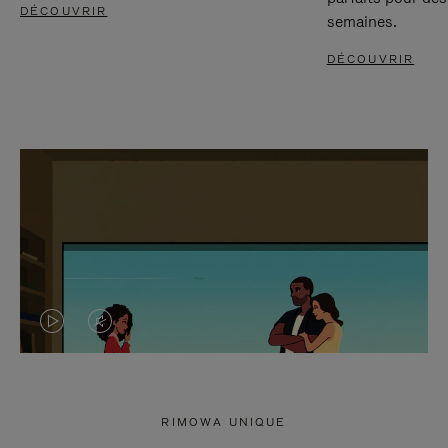
DÉCOUVRIR
semaines.
DÉCOUVRIR
LA
LE
VIDÉO
SON
N'EST
DE
RIMOWA UNIQUE
PAS
LA