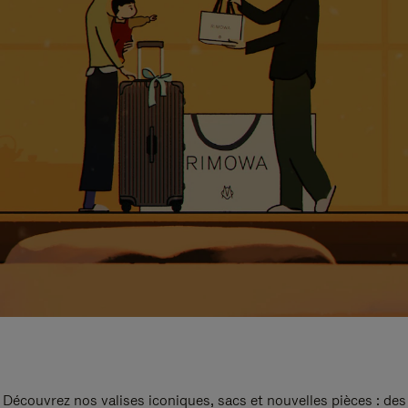
Découvrez nos valises iconiques, sacs et nouvelles pièces : des