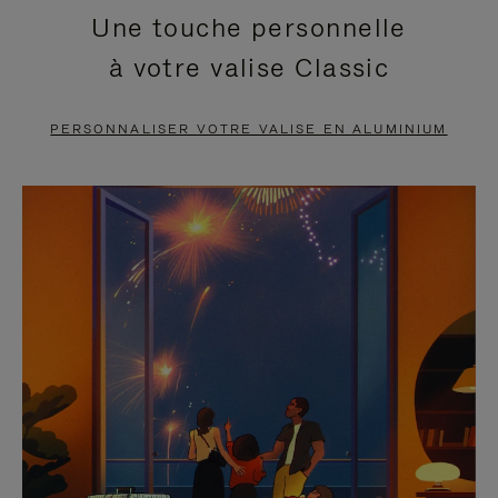
Une touche personnelle
EN
VIDÉO
à votre valise Classic
PAUSE,
EST
APPUYEZ
DÉSACTIVÉ.
PERSONNALISER VOTRE VALISE EN ALUMINIUM
SUR
VEUILLEZ
POUR
CLIQUER
LA
POUR
METTRE
RÉACTIVER
EN
LE
PAUSE
SON