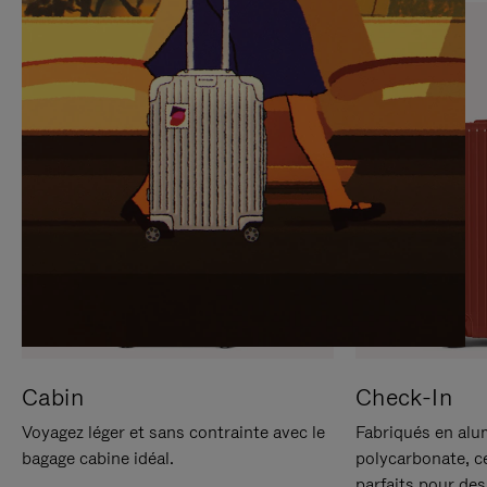
SUR
VEUILLEZ
POUR
CLIQUER
LA
POUR
METTRE
RÉACTIVER
EN
LE
PAUSE
SON
Cabin
Check-In
Voyagez léger et sans contrainte avec le
Fabriqués en alu
bagage cabine idéal.
polycarbonate, c
parfaits pour des