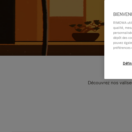
BIENVEN
RIMOWA utilis
qualité, mesu
personnalisée
dépôt des co
pouvez égale
préférences 
Défin
Découvrez nos valise