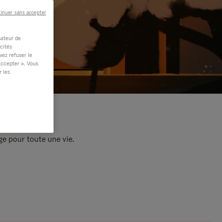
inuer sans accepter
sateur de
cités
vez refuser le
accepter ». Vous
r les
e pour toute une vie.