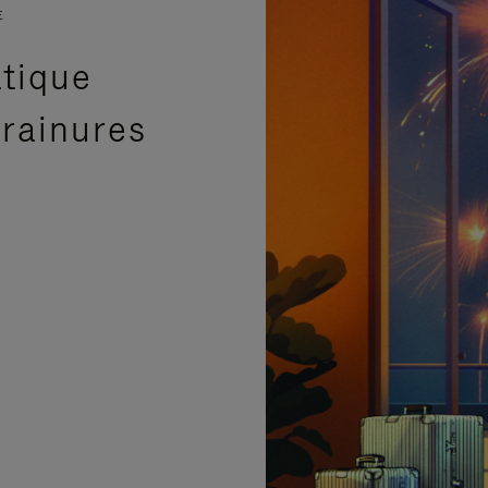
E
atique
 rainures