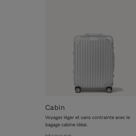
POUR
CLIQUER
LA
POUR
METTRE
RÉACTIVER
EN
LE
PAUSE
SON
Cabin
Voyagez léger et sans contrainte avec le
bagage cabine idéal.