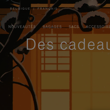
BELGIQUE
|
FRANÇAIS
,
SÉLECTIONNEZ
VOTRE
RÉGION
NOUVEAUTÉS
BAGAGES
SACS
ACCESSOIR
Des cadeau