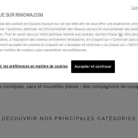
Cont
UE SUR RIMOWA.COM
e des cookies et d’autres traceurs sur ce site Web afin de vous offrir une expérience utili
rer l’audience, optimiser les fonctionnalités des réseaux sociaux et vous proposer des publi
s. Pour en savoir plus sur notre politique relative aux cookies, veuillez cliquer
ici
. Vous pou
okies, à l'exception des cookies strictement nécessaires, en cliquant sur « Continuer sans 
ment accepter les cookies en cliquant sur « Accepter et continuer » ou cliquer sur « Défini
en matière de cookies » pour paramétrer vos préférences.
ir les préférences en matière de cookies
Accepter et continuer
s iconiques, sacs et nouvelles pièces : des compagnons de voyag
DÉCOUVRIR NOS PRINCIPALES CATÉGORIES