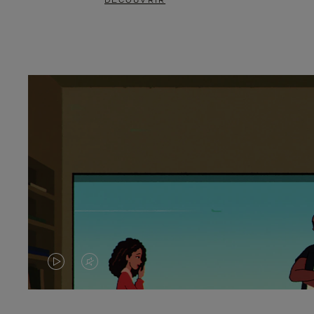
DÉCOUVRIR
LA
LE
VIDÉO
SON