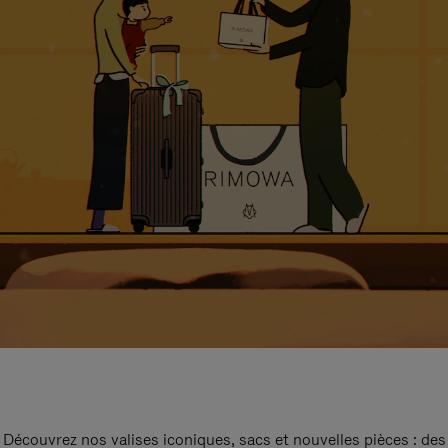
Découvrez nos valises iconiques, sacs et nouvelles pièces : des