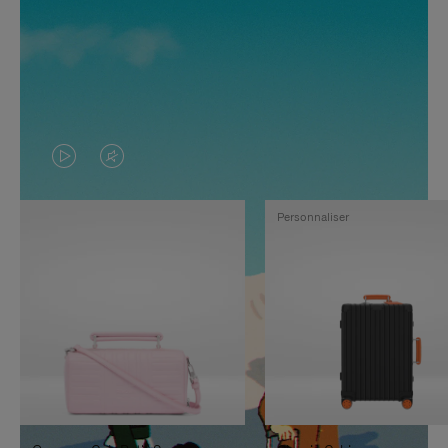
LA
LE
VIDÉO
SON
Personnaliser
N'EST
DE
PAS
LA
EN
VIDÉO
PAUSE,
EST
APPUYEZ
DÉSACTIVÉ.
SUR
VEUILLEZ