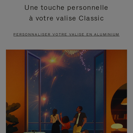
Une touche personnelle
EN
VIDÉO
à votre valise Classic
PAUSE,
EST
APPUYEZ
DÉSACTIVÉ.
PERSONNALISER VOTRE VALISE EN ALUMINIUM
SUR
VEUILLEZ
POUR
CLIQUER
LA
POUR
METTRE
RÉACTIVER
EN
LE
PAUSE
SON