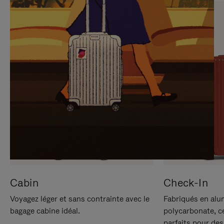
SUR
VEUILLEZ
POUR
CLIQUER
LA
POUR
METTRE
RÉACTIVER
EN
LE
PAUSE
SON
Cabin
Check-In
Voyagez léger et sans contrainte avec le
Fabriqués en alu
bagage cabine idéal.
polycarbonate, c
parfaits pour des