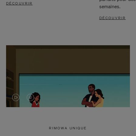
DÉCOUVRIR
semaines.
DÉCOUVRIR
LA
LE
VIDÉO
SON
N'EST
DE
RIMOWA UNIQUE
PAS
LA