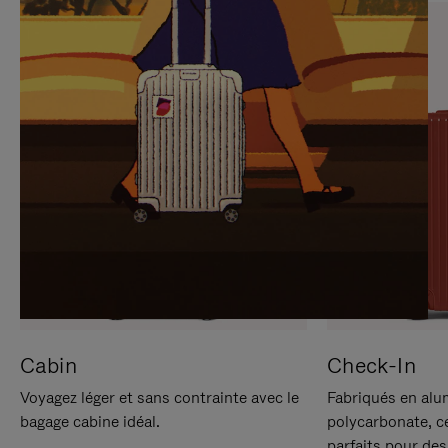
SUR
VEUILLEZ
POUR
CLIQUER
LA
POUR
METTRE
RÉACTIVER
EN
LE
PAUSE
SON
Cabin
Check-In
Voyagez léger et sans contrainte avec le
Fabriqués en alu
bagage cabine idéal.
polycarbonate, c
parfaits pour des