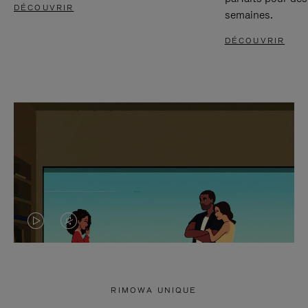
DÉCOUVRIR
semaines.
DÉCOUVRIR
LA
LE
VIDÉO
SON
N'EST
DE
RIMOWA UNIQUE
PAS
LA