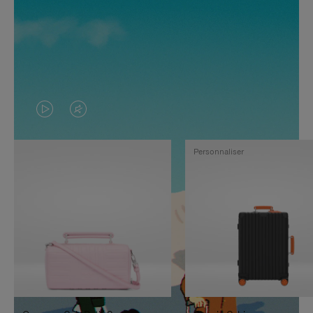
LA
LE
VIDÉO
SON
Personnaliser
N'EST
DE
PAS
LA
EN
VIDÉO
PAUSE,
EST
APPUYEZ
DÉSACTIVÉ.
SUR
VEUILLEZ