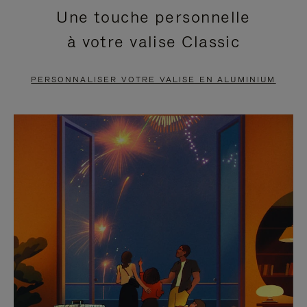
Une touche personnelle
EN
VIDÉO
à votre valise Classic
PAUSE,
EST
APPUYEZ
DÉSACTIVÉ.
PERSONNALISER VOTRE VALISE EN ALUMINIUM
SUR
VEUILLEZ
POUR
CLIQUER
LA
POUR
METTRE
RÉACTIVER
EN
LE
PAUSE
SON