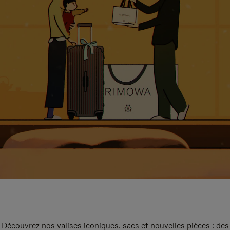
Découvrez nos valises iconiques, sacs et nouvelles pièces : des