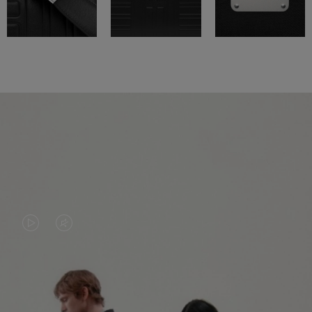
LA
LE
VIDÉO
SON
N'EST
DE
PAS
LA