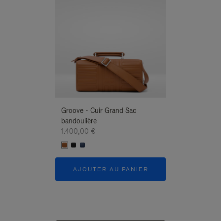
Groove - Cuir Grand Sac
Groove - Cuir G
bandoulière
Bandoulière
1.400,00 €
1.400,00 €
AJOUTER AU PANIER
AJOUTER 