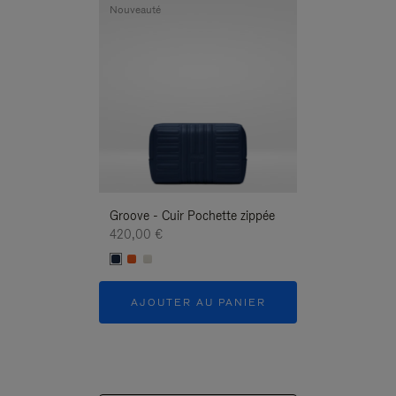
Nouveauté
Nouveauté
Groove - Cuir Pochette zippée
Groove - Cuir P
420,00 €
420,00 €
AJOUTER AU PANIER
AJOUTER 