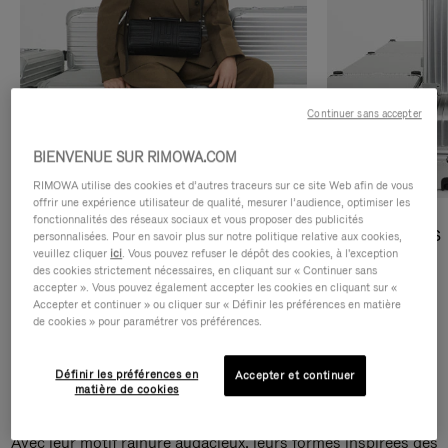
Continuer sans accepter
BIENVENUE SUR RIMOWA.COM
RIMOWA utilise des cookies et d’autres traceurs sur ce site Web afin de vous
offrir une expérience utilisateur de qualité, mesurer l’audience, optimiser les
fonctionnalités des réseaux sociaux et vous proposer des publicités
Sacs Bandoulière
Sacs Cabas
personnalisées. Pour en savoir plus sur notre politique relative aux cookies,
veuillez cliquer
ici
. Vous pouvez refuser le dépôt des cookies, à l'exception
des cookies strictement nécessaires, en cliquant sur « Continuer sans
DÉCOUVRIR
DÉCOUVRIR
accepter ». Vous pouvez également accepter les cookies en cliquant sur «
Accepter et continuer » ou cliquer sur « Définir les préférences en matière
de cookies » pour paramétrer vos préférences.
Définir les préférences en
Accepter et continuer
Sacs Bandoulière Groove
matière de cookies
Avec leur motif rainuré audacieux, leurs formes inspirées des