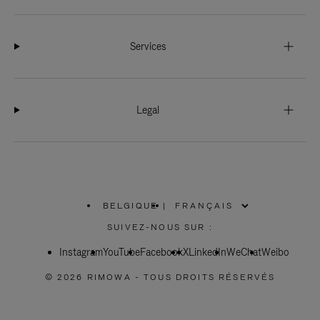
Services
Legal
BELGIQUE
|
,
SÉLECTIONNEZ
SUIVEZ-NOUS SUR :
VOTRE
RÉGION
Instagram
YouTube
Facebook
X
LinkedIn
WeChat
Weibo
© 2026 RIMOWA - TOUS DROITS RÉSERVÉS