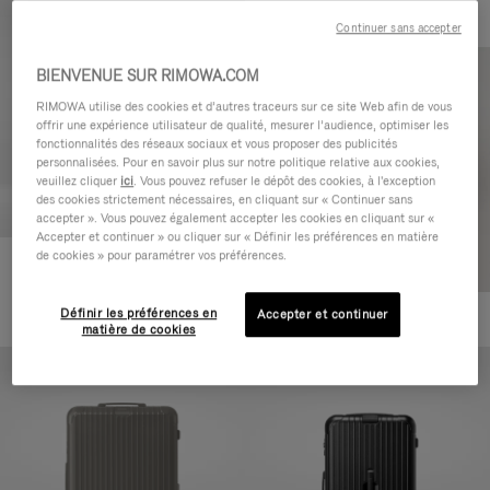
Continuer sans accepter
BIENVENUE SUR RIMOWA.COM
RIMOWA utilise des cookies et d’autres traceurs sur ce site Web afin de vous
offrir une expérience utilisateur de qualité, mesurer l’audience, optimiser les
fonctionnalités des réseaux sociaux et vous proposer des publicités
personnalisées. Pour en savoir plus sur notre politique relative aux cookies,
veuillez cliquer
ici
. Vous pouvez refuser le dépôt des cookies, à l'exception
des cookies strictement nécessaires, en cliquant sur « Continuer sans
accepter ». Vous pouvez également accepter les cookies en cliquant sur «
Accepter et continuer » ou cliquer sur « Définir les préférences en matière
de cookies » pour paramétrer vos préférences.
Essential Cabin
770,00 €
Définir les préférences en
Accepter et continuer
+5
matière de cookies