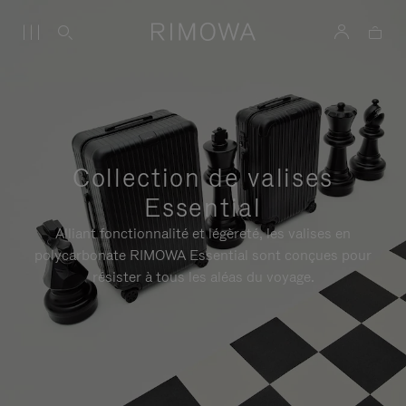
Collection de valises
Essential
Alliant fonctionnalité et légèreté, les valises en
polycarbonate RIMOWA Essential sont conçues pour
résister à tous les aléas du voyage.