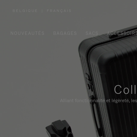
BELGIQUE
|
FRANÇAIS
,
SÉLECTIONNEZ
VOTRE
RÉGION
NOUVEAUTÉS
BAGAGES
SACS
ACCESSOIR
Col
Alliant fonctionnalité et légèreté,