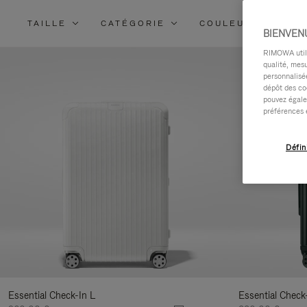
TAILLE
CATÉGORIE
COULEUR
MA
BIENVEN
RIMOWA utilis
qualité, mesu
personnalisée
dépôt des co
pouvez égale
préférences 
Défin
Essential Check-In L
Essential Check