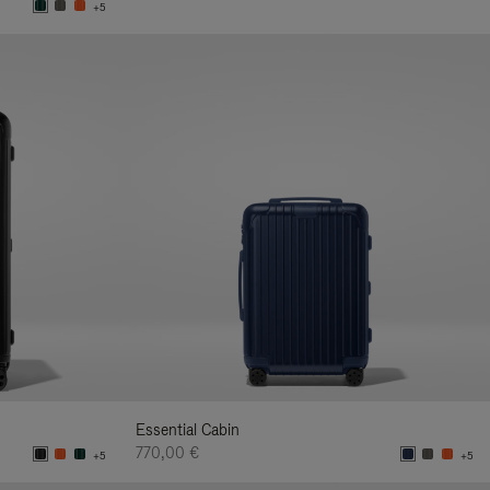
+5
Essential Cabin
770,00 €
+5
+5