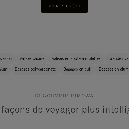
VOIR PLUS (19)
évasion
Valises cabine
Valises en soute à roulettes
Grandes val
nium
Bagages polycarbonate
Bagages en cuir
Bagages en alum
DÉCOUVRIR RIMOWA
 façons de voyager plus intel