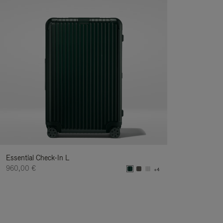
Essential Check-In L
960,00 €
+4