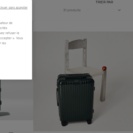
TRIER PAR
inuer sans accepter
31 produits
sateur de
cités
vez refuser le
accepter ». Vous
r les