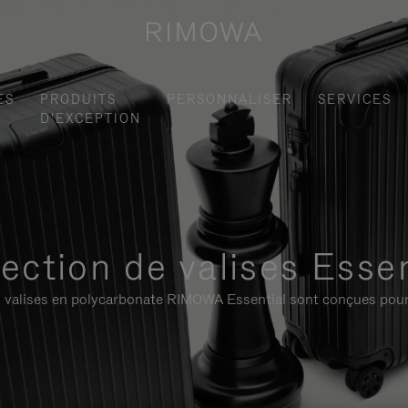
ES
PRODUITS
PERSONNALISER
SERVICES
D'EXCEPTION
lection de valises Essen
 les valises en polycarbonate RIMOWA Essential sont conçues pour 