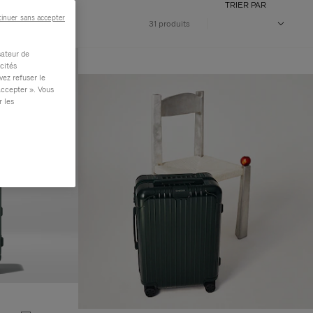
TRIER PAR
inuer sans accepter
31 produits
sateur de
cités
vez refuser le
accepter ». Vous
r les