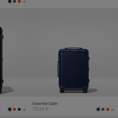
+5
Essential Cabin
770,00 €
+5
+5