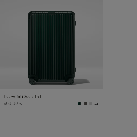
Essential Check-In L
960,00 €
+4