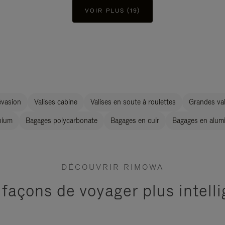
VOIR PLUS (19)
évasion
Valises cabine
Valises en soute à roulettes
Grandes val
nium
Bagages polycarbonate
Bagages en cuir
Bagages en alum
DÉCOUVRIR RIMOWA
 façons de voyager plus intel