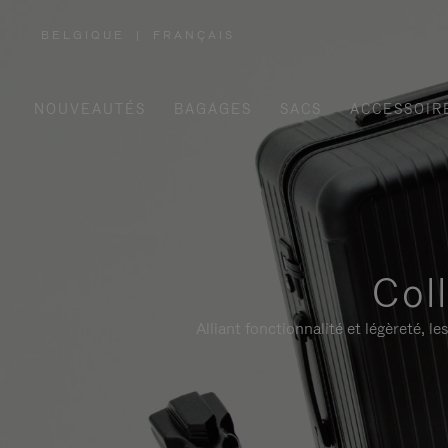
BELGIQUE
|
FRANÇAIS
,
SÉLECTIONNEZ
VOTRE
RÉGION
NOUVEAUTÉS
BAGAGES
SACS
ACCESSOIR
Col
Alliant fonctionnalité et légèreté,