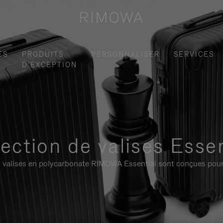
ES
PRODUITS
PERSONNALISER
SERVICES
D'EXCEPTION
lection de valises Essen
 les valises en polycarbonate RIMOWA Essential sont conçues pour 