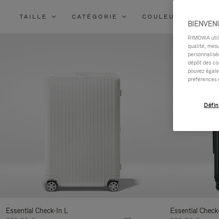
TAILLE
CATÉGORIE
COULEUR
MA
BIENVEN
RIMOWA utilis
qualité, mesu
personnalisée
dépôt des co
pouvez égale
préférences 
Défin
Essential Check-In L
Essential Check