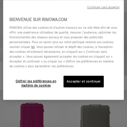
Continuer sans accepter
BIENVENUE SUR RIMOWA.COM
RIMOWA utilise des cookies et d’autres traceurs sur ce site Web afin de vous
offrir une expérience utilisateur de qualité, mesurer l’audience, optimiser les
fonctionnalités des réseaux sociaux et vous proposer des publicités
personnalisées. Pour en savoir plus sur notre politique relative aux cookies,
veuillez cliquer
ici
. Vous pouvez refuser le dépôt des cookies, à l'exception
des cookies strictement nécessaires, en cliquant sur « Continuer sans
accepter ». Vous pouvez également accepter les cookies en cliquant sur «
Accepter et continuer » ou cliquer sur « Définir les préférences en matière
de cookies » pour paramétrer vos préférences.
Essential Check-In M
880,00 €
Définir les préférences en
Accepter et continuer
+1
matière de cookies