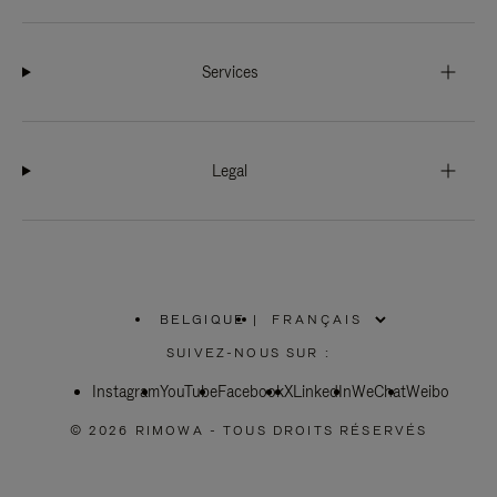
Services
Legal
BELGIQUE
|
,
SÉLECTIONNEZ
SUIVEZ-NOUS SUR :
VOTRE
RÉGION
Instagram
YouTube
Facebook
X
LinkedIn
WeChat
Weibo
© 2026 RIMOWA - TOUS DROITS RÉSERVÉS