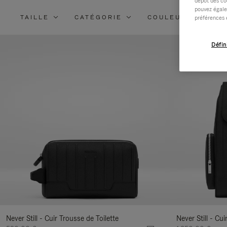
dépôt des co
pouvez égale
TAILLE
CATÉGORIE
COULEUR
MA
préférences 
Défin
Never Still - Cuir Trousse de Toilette
Never Still - Cu