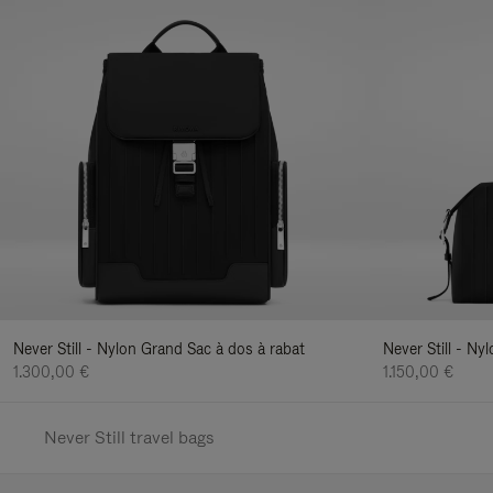
Never Still - Nylon Grand Sac à dos à rabat
Never Still - N
1.300,00 €
1.150,00 €
Never Still travel bags