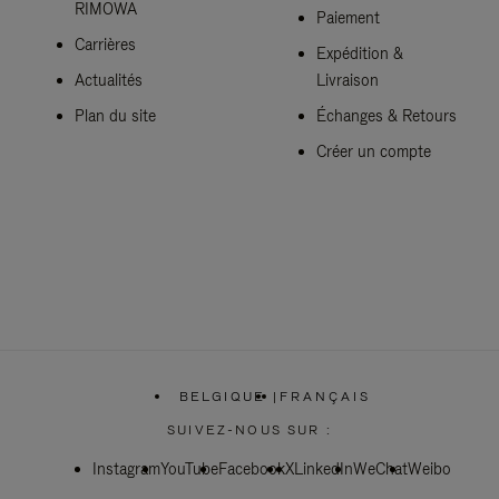
RIMOWA
Paiement
Carrières
Expédition &
Actualités
Livraison
Plan du site
Échanges & Retours
Créer un compte
BELGIQUE
|
FRANÇAIS
,
SÉLECTIONNEZ
SUIVEZ-NOUS SUR :
VOTRE
RÉGION
Instagram
YouTube
Facebook
X
LinkedIn
WeChat
Weibo