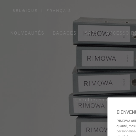
BELGIQUE
|
FRANÇAIS
,
SÉLECTIONNEZ
VOTRE
RÉGION
NOUVEAUTÉS
BAGAGES
SACS
ACCESSOIR
Une offre contemporaine, fon
BIENVEN
RIMOWA utilis
qualité, mesu
personnalisée