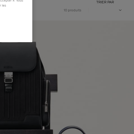
accepter ». Vous
TRIER PAR
r les
10 produits