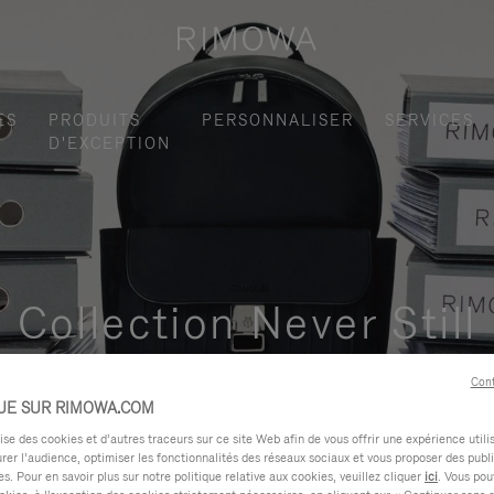
ES
PRODUITS
PERSONNALISER
SERVICES
D'EXCEPTION
Collection Never Still
ctionnelle et élégante pour vos déplacements quotidiens en ville,
Cont
UE SUR RIMOWA.COM
e des cookies et d’autres traceurs sur ce site Web afin de vous offrir une expérience utili
rer l’audience, optimiser les fonctionnalités des réseaux sociaux et vous proposer des publi
s. Pour en savoir plus sur notre politique relative aux cookies, veuillez cliquer
ici
. Vous pou