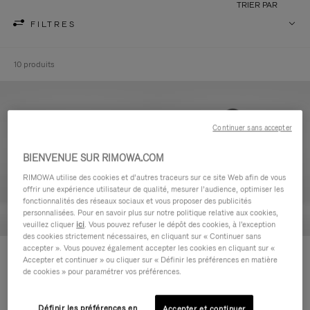
TRIER PAR
FILTRES
10 produits
Continuer sans accepter
BIENVENUE SUR RIMOWA.COM
RIMOWA utilise des cookies et d’autres traceurs sur ce site Web afin de vous
offrir une expérience utilisateur de qualité, mesurer l’audience, optimiser les
fonctionnalités des réseaux sociaux et vous proposer des publicités
personnalisées. Pour en savoir plus sur notre politique relative aux cookies,
veuillez cliquer
ici
. Vous pouvez refuser le dépôt des cookies, à l'exception
des cookies strictement nécessaires, en cliquant sur « Continuer sans
accepter ». Vous pouvez également accepter les cookies en cliquant sur «
Never Still - Cuir Trousse de
Never Still - Cuir Grand Sac à
Accepter et continuer » ou cliquer sur « Définir les préférences en matière
Toilette
dos à rabat
de cookies » pour paramétrer vos préférences.
590,00 €
1.850,00 €
Définir les préférences en
Accepter et continuer