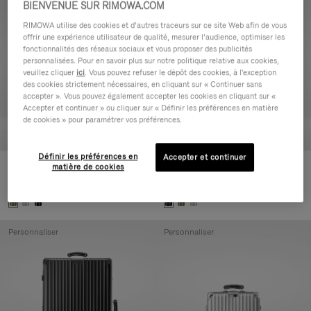
BIENVENUE SUR RIMOWA.COM
Personnaliser
Personnaliser
RIMOWA utilise des cookies et d’autres traceurs sur ce site Web afin de vous
offrir une expérience utilisateur de qualité, mesurer l’audience, optimiser les
fonctionnalités des réseaux sociaux et vous proposer des publicités
personnalisées. Pour en savoir plus sur notre politique relative aux cookies,
veuillez cliquer
ici
. Vous pouvez refuser le dépôt des cookies, à l'exception
des cookies strictement nécessaires, en cliquant sur « Continuer sans
accepter ». Vous pouvez également accepter les cookies en cliquant sur «
Accepter et continuer » ou cliquer sur « Définir les préférences en matière
de cookies » pour paramétrer vos préférences.
Définir les préférences en
Accepter et continuer
matière de cookies
Classic Check-In L
Classic Trunk
1.550,00 €
1.900,00 €
Personnaliser
Personnaliser