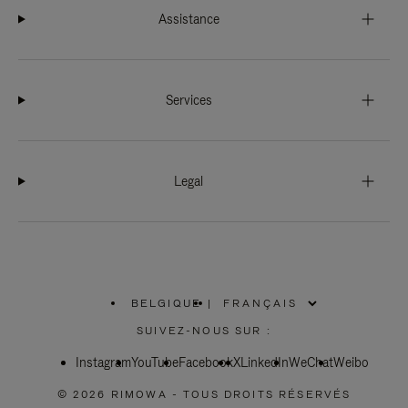
Assistance
Services
Legal
BELGIQUE
|
,
SÉLECTIONNEZ
SUIVEZ-NOUS SUR :
VOTRE
RÉGION
Instagram
YouTube
Facebook
X
LinkedIn
WeChat
Weibo
© 2026 RIMOWA - TOUS DROITS RÉSERVÉS