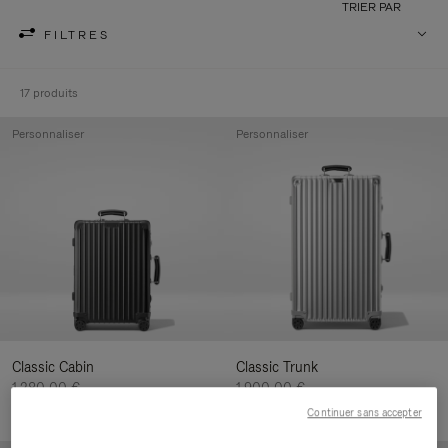
TRIER PAR
FILTRES
17 produits
Personnaliser
Personnaliser
Classic Cabin
Classic Trunk
1.280,00 €
1.900,00 €
Continuer sans accepter