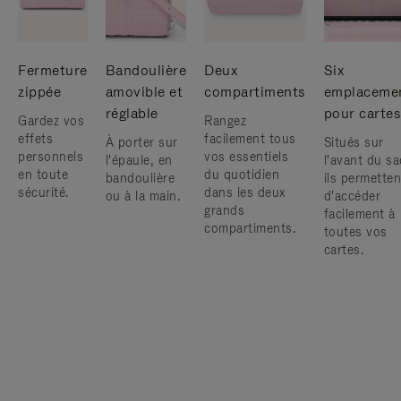
Fermeture
Bandoulière
Deux
Six
zippée
amovible et
compartiments
emplaceme
réglable
pour cartes
Gardez vos
Rangez
effets
facilement tous
À porter sur
Situés sur
personnels
vos essentiels
l'épaule, en
l'avant du sa
en toute
du quotidien
bandoulière
ils permetten
sécurité.
dans les deux
ou à la main.
d'accéder
grands
facilement à
compartiments.
toutes vos
cartes.