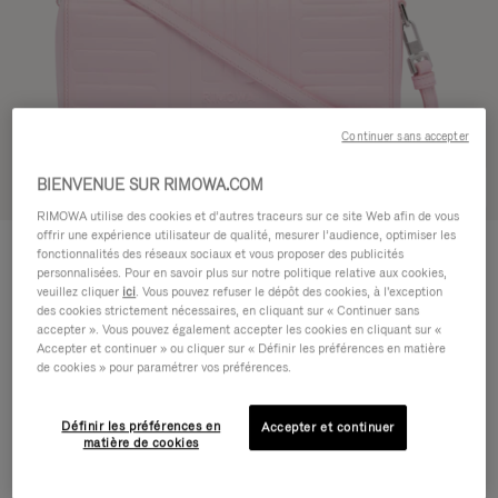
Continuer sans accepter
BIENVENUE SUR RIMOWA.COM
Voir en 3D
RIMOWA utilise des cookies et d’autres traceurs sur ce site Web afin de vous
offrir une expérience utilisateur de qualité, mesurer l’audience, optimiser les
GROOVE - CUIR
950,00 €
fonctionnalités des réseaux sociaux et vous proposer des publicités
Petit Sac bandoulière
personnalisées. Pour en savoir plus sur notre politique relative aux cookies,
veuillez cliquer
ici
. Vous pouvez refuser le dépôt des cookies, à l'exception
des cookies strictement nécessaires, en cliquant sur « Continuer sans
Couleur
Rose
accepter ». Vous pouvez également accepter les cookies en cliquant sur «
Accepter et continuer » ou cliquer sur « Définir les préférences en matière
de cookies » pour paramétrer vos préférences.
Définir les préférences en
Accepter et continuer
matière de cookies
AJOUTER