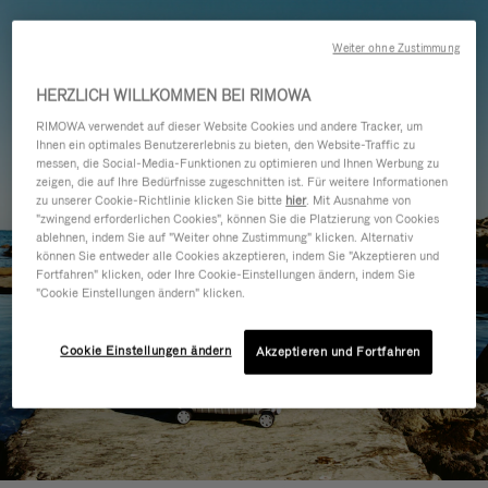
Weiter ohne Zustimmung
HERZLICH WILLKOMMEN BEI RIMOWA
RIMOWA verwendet auf dieser Website Cookies und andere Tracker, um
Ihnen ein optimales Benutzererlebnis zu bieten, den Website-Traffic zu
messen, die Social-Media-Funktionen zu optimieren und Ihnen Werbung zu
zeigen, die auf Ihre Bedürfnisse zugeschnitten ist. Für weitere Informationen
zu unserer Cookie-Richtlinie klicken Sie bitte
hier
. Mit Ausnahme von
"zwingend erforderlichen Cookies", können Sie die Platzierung von Cookies
ablehnen, indem Sie auf "Weiter ohne Zustimmung" klicken. Alternativ
können Sie entweder alle Cookies akzeptieren, indem Sie "Akzeptieren und
Fortfahren" klicken, oder Ihre Cookie-Einstellungen ändern, indem Sie
"Cookie Einstellungen ändern" klicken.
Cookie Einstellungen ändern
Akzeptieren und Fortfahren