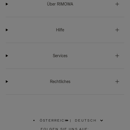
Über RIMOWA
Hilfe
Services
Rechtliches
ÖSTERREICH
|
,
WÄHLEN
FOLGEN SIE UNS AUF: