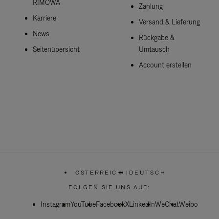
RIMOWA
Zahlung
Karriere
Versand & Lieferung
News
Rückgabe &
Seitenübersicht
Umtausch
Account erstellen
ÖSTERREICH
|
DEUTSCH
,
WÄHLEN
FOLGEN SIE UNS AUF:
SIE
IHRE
Instagram
YouTube
Facebook
REGION
X
LinkedIn
WeChat
Weibo
AUS