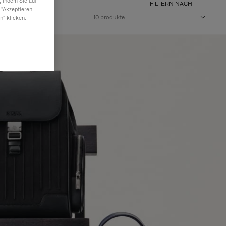
, indem Sie auf
FILTERN NACH
 "Akzeptieren
10 produkte
n" klicken.