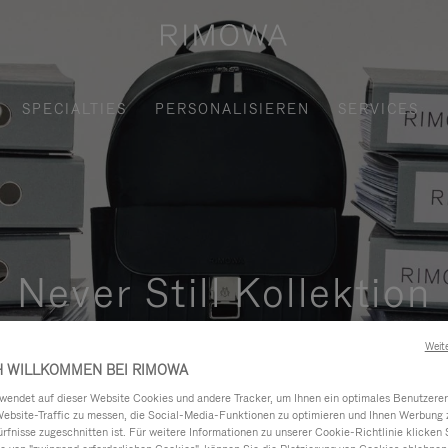
SPECIALTIES
PERSONALISIEREN
SERVICES
Never Still Kollektion
und elegante Lösung für das tägliche Pendeln in der Stadt, im 
Weit
H WILLKOMMEN BEI RIMOWA
ndet auf dieser Website Cookies und andere Tracker, um Ihnen ein optimales Benutzerer
Website-Traffic zu messen, die Social-Media-Funktionen zu optimieren und Ihnen Werbung z
ürfnisse zugeschnitten ist. Für weitere Informationen zu unserer Cookie-Richtlinie klicken 