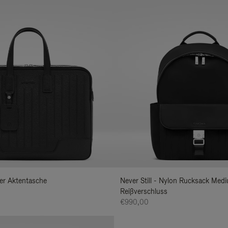
der Aktentasche
Never Still - Nylon Rucksack Med
Reißverschluss
€990,00