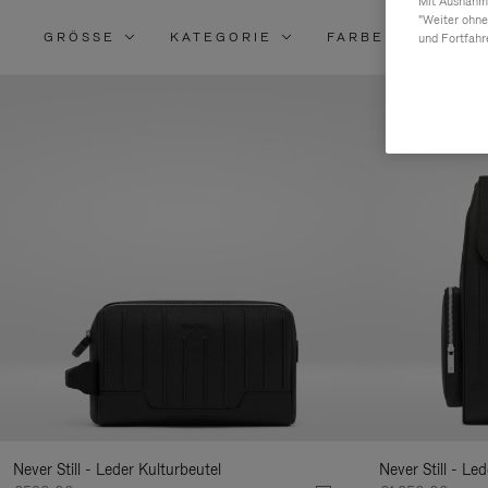
Mit Ausnahme
"Weiter ohne
GRÖSSE
KATEGORIE
FARBE
MATE
und Fortfahr
V
S
I
E
m
Never Still - Leder Kulturbeutel
Never Still - Le