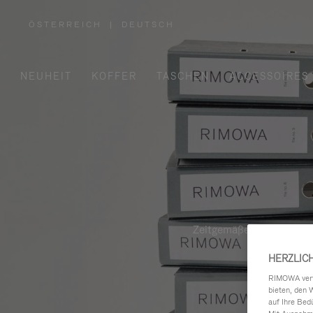
ÖSTERREICH
|
DEUTSCH
,
WÄHLEN
SIE
IHRE
REGION
AUS
NEUHEIT
KOFFER
TASCHEN
ACCESSOIRES
Zeitgemäße, funktionale 
HERZLIC
RIMOWA verwe
bieten, den 
auf Ihre Bed