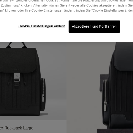
 von "zwingend erforderlichen Cookies", können Sie die Platzierung von Cookies ablehnen
 Zustimmung" klicken. Alternativ können Sie entweder alle Cookies akzeptieren, indem Sie
RIAL
KOLLEKTION
MERKMALE
en" klicken, oder Ihre Cookie-Einstellungen ändern, indem Sie "Cookie Einstellungen änder
erfeinern
ie
Cookie Einstellungen ändern
hre
Akzeptieren und Fortfahren
rgebnisse
it:
der Rucksack Large