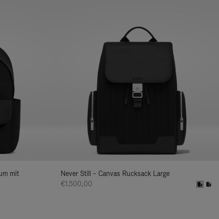
ium mit
Never Still – Canvas Rucksack Large
€1.500,00