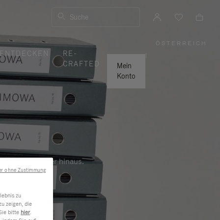
Suche
ÖSTERREICH
,
ENTDECKEN
RE-
WÄHLEN
|
SIE
CRAFTED
IHRE
Mein
REGION
AUS
Konto
Beruf und darüber hinaus.
er ohne Zustimmung
lebnis zu
u zeigen, die
Sie bitte
hier
.