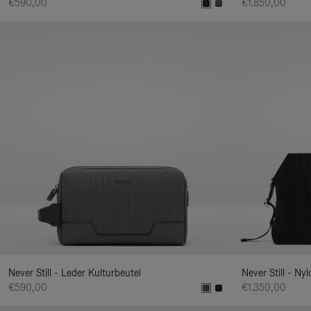
€590,00
€1.850,00
Never Still - Leder Kulturbeutel
Never Still - Ny
€590,00
€1.350,00