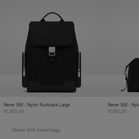
Never Still - Nylon Rucksack Large
Never Still - N
€1.300,00
€1.150,00
Never Still travel bags