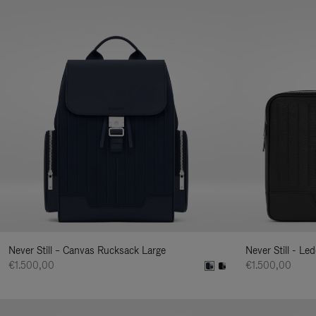
Never Still – Canvas Rucksack Large
Never Still - Le
€1.500,00
€1.500,00