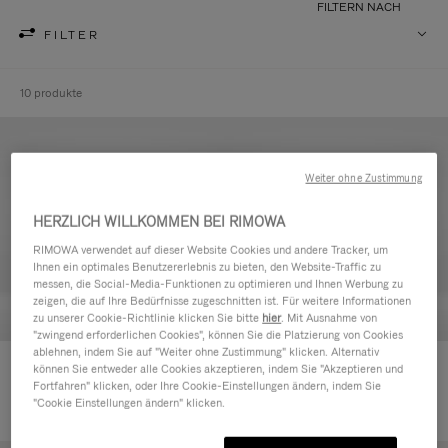
FILTERN NACH
FILTER
10 produkte
Weiter ohne Zustimmung
HERZLICH WILLKOMMEN BEI RIMOWA
RIMOWA verwendet auf dieser Website Cookies und andere Tracker, um
Ihnen ein optimales Benutzererlebnis zu bieten, den Website-Traffic zu
messen, die Social-Media-Funktionen zu optimieren und Ihnen Werbung zu
zeigen, die auf Ihre Bedürfnisse zugeschnitten ist. Für weitere Informationen
zu unserer Cookie-Richtlinie klicken Sie bitte
hier
. Mit Ausnahme von
"zwingend erforderlichen Cookies", können Sie die Platzierung von Cookies
ablehnen, indem Sie auf "Weiter ohne Zustimmung" klicken. Alternativ
Never Still - Leder Kulturbeutel
Never Still - Leder Rucksack
können Sie entweder alle Cookies akzeptieren, indem Sie "Akzeptieren und
Fortfahren" klicken, oder Ihre Cookie-Einstellungen ändern, indem Sie
€590,00
Large
"Cookie Einstellungen ändern" klicken.
€1.850,00