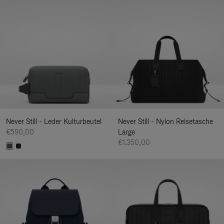
Never Still - Leder Kulturbeutel
Never Still - Nylon Reisetasche
€590,00
Large
€1.350,00