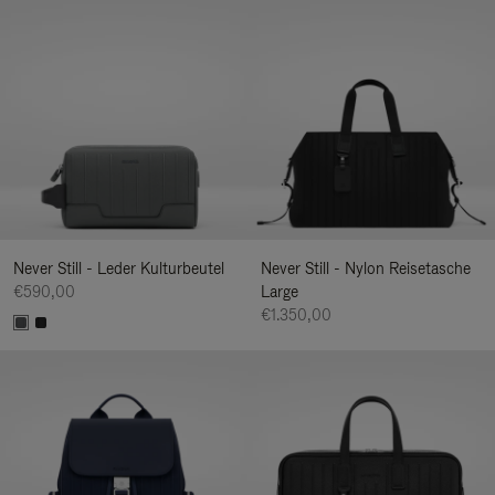
Never Still - Leder Kulturbeutel
Never Still - Nylon Reisetasche
€590,00
Large
€1.350,00