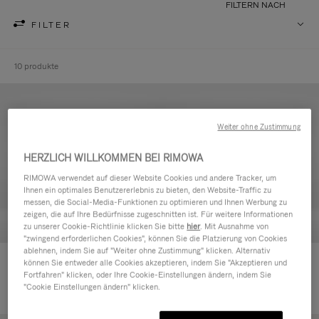
FILTERN NACH
FILTER
10 produkte
Weiter ohne Zustimmung
HERZLICH WILLKOMMEN BEI RIMOWA
RIMOWA verwendet auf dieser Website Cookies und andere Tracker, um
Ihnen ein optimales Benutzererlebnis zu bieten, den Website-Traffic zu
messen, die Social-Media-Funktionen zu optimieren und Ihnen Werbung zu
zeigen, die auf Ihre Bedürfnisse zugeschnitten ist. Für weitere Informationen
zu unserer Cookie-Richtlinie klicken Sie bitte
hier
. Mit Ausnahme von
"zwingend erforderlichen Cookies", können Sie die Platzierung von Cookies
ablehnen, indem Sie auf "Weiter ohne Zustimmung" klicken. Alternativ
Never Still - Leder Kulturbeutel
Never Still - Leder Rucksack
können Sie entweder alle Cookies akzeptieren, indem Sie "Akzeptieren und
Fortfahren" klicken, oder Ihre Cookie-Einstellungen ändern, indem Sie
€590,00
Large
"Cookie Einstellungen ändern" klicken.
€1.850,00