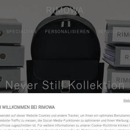
SPECIALTIES
PERSONALISIEREN
SERVICES
Never Still Kollektion
und elegante Lösung für das tägliche Pendeln in der Stadt, im 
Weit
H WILLKOMMEN BEI RIMOWA
ndet auf dieser Website Cookies und andere Tracker, um Ihnen ein optimales Benutzerer
Website-Traffic zu messen, die Social-Media-Funktionen zu optimieren und Ihnen Werbung z
ürfnisse zugeschnitten ist. Für weitere Informationen zu unserer Cookie-Richtlinie klicken 