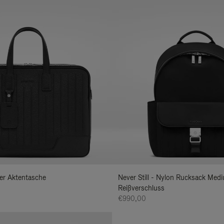
der Aktentasche
Never Still - Nylon Rucksack Med
Reißverschluss
€990,00