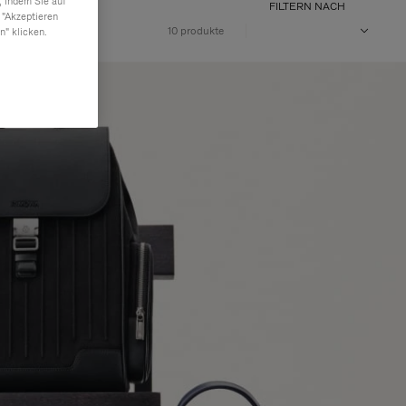
, indem Sie auf
FILTERN NACH
 "Akzeptieren
10 produkte
n" klicken.