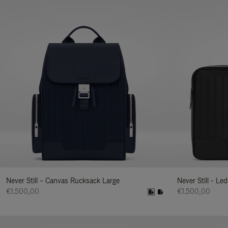
Never Still – Canvas Rucksack Large
Never Still - Le
€1.500,00
€1.500,00