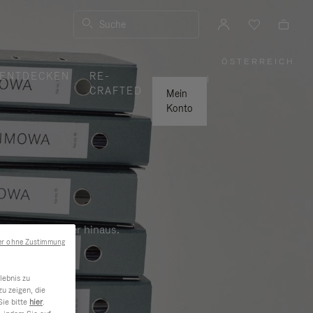
Suche
ÖSTERREICH
,
ENTDECKEN
RE-
WÄHLEN
|
SIE
CRAFTED
IHRE
Mein
REGION
AUS
Konto
Beruf und darüber hinaus.
er ohne Zustimmung
lebnis zu
u zeigen, die
Sie bitte
hier
.