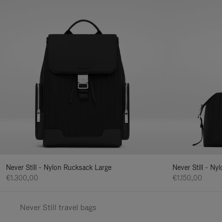
Never Still - Nylon Rucksack Large
Never Still - N
€1.300,00
€1.150,00
Never Still travel bags