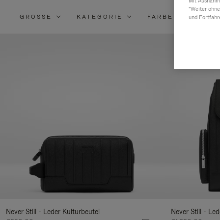
Mit Ausnahme
"Weiter ohne
GRÖSSE
KATEGORIE
FARBE
MATE
und Fortfahr
V
S
I
E
m
Never Still - Leder Kulturbeutel
Never Still - Le