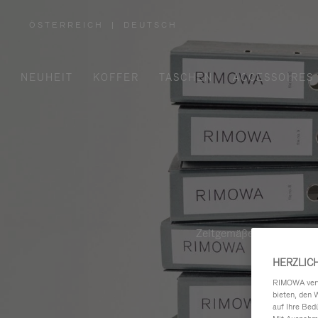
ÖSTERREICH
|
DEUTSCH
,
WÄHLEN
SIE
IHRE
REGION
AUS
NEUHEIT
KOFFER
TASCHEN
ACCESSOIRES
Zeitgemäße, funktionale 
HERZLIC
RIMOWA verwe
bieten, den 
auf Ihre Bed