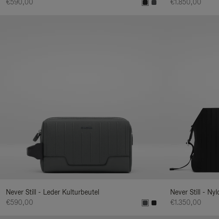
€590,00
€1.850,00
Never Still - Leder Kulturbeutel
Never Still - Ny
€590,00
€1.350,00