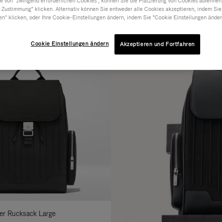
 von "zwingend erforderlichen Cookies", können Sie die Platzierung von Cookies ablehnen
 Zustimmung" klicken. Alternativ können Sie entweder alle Cookies akzeptieren, indem Sie
RIAL
KOLLEKTION
MERKMALE
en" klicken, oder Ihre Cookie-Einstellungen ändern, indem Sie "Cookie Einstellungen änder
erfeinern
ie
Cookie Einstellungen ändern
hre
Akzeptieren und Fortfahren
rgebnisse
it:
der Rucksack Large