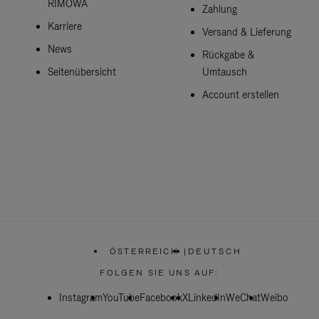
RIMOWA
Zahlung
Karriere
Versand & Lieferung
News
Rückgabe &
Seitenübersicht
Umtausch
Account erstellen
ÖSTERREICH
|
DEUTSCH
,
WÄHLEN
FOLGEN SIE UNS AUF:
SIE
IHRE
Instagram
YouTube
Facebook
REGION
X
LinkedIn
WeChat
Weibo
AUS