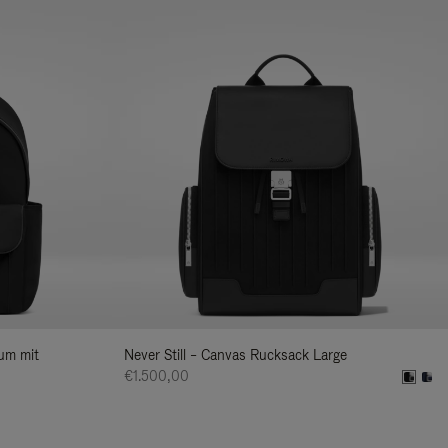
ium mit
Never Still – Canvas Rucksack Large
€1.500,00