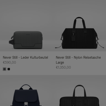
Never Still - Leder Kulturbeutel
Never Still - Nylon Reisetasche
€590,00
Large
€1.350,00