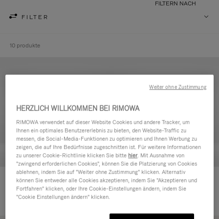
FILTERN NACH
FILTER
10 produkte
Weiter ohne Zustimmung
HERZLICH WILLKOMMEN BEI RIMOWA
RIMOWA verwendet auf dieser Website Cookies und andere Tracker, um
Ihnen ein optimales Benutzererlebnis zu bieten, den Website-Traffic zu
messen, die Social-Media-Funktionen zu optimieren und Ihnen Werbung zu
zeigen, die auf Ihre Bedürfnisse zugeschnitten ist. Für weitere Informationen
zu unserer Cookie-Richtlinie klicken Sie bitte
hier
. Mit Ausnahme von
"zwingend erforderlichen Cookies", können Sie die Platzierung von Cookies
ablehnen, indem Sie auf "Weiter ohne Zustimmung" klicken. Alternativ
Never Still - Leder Kulturbeutel
Never Still - Leder Rucksack
können Sie entweder alle Cookies akzeptieren, indem Sie "Akzeptieren und
Fortfahren" klicken, oder Ihre Cookie-Einstellungen ändern, indem Sie
€590,00
Large
"Cookie Einstellungen ändern" klicken.
€1.850,00